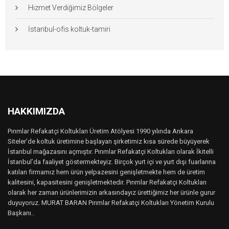
Hizmet Verdiğimiz Bölgeler
İstanbul-ofis koltuk-tamiri
HAKKIMIZDA
Pırımlar Refakatçi Koltukları Üretim Atölyesi 1990 yılında Ankara
Siteler’de koltuk üretimine başlayan şirketimiz kısa sürede büyüyerek
İstanbul mağazasını açmıştır. Pırımlar Refakatçi Koltukları olarak İkitelli
İstanbul’da faaliyet göstermekteyiz. Birçok yurt içi ve yurt dışı fuarlarına
katılan firmamız hem ürün yelpazesini genişletmekte hem de üretim
kalitesini, kapasitesini genişletmektedir. Pırımlar Refakatçi Koltukları
olarak her zaman ürünlerimizin arkasındayız ürettiğimiz her ürünle gurur
duyuyoruz. MURAT BARAN Pırımlar Refakatçi Koltukları Yönetim Kurulu
Başkanı..