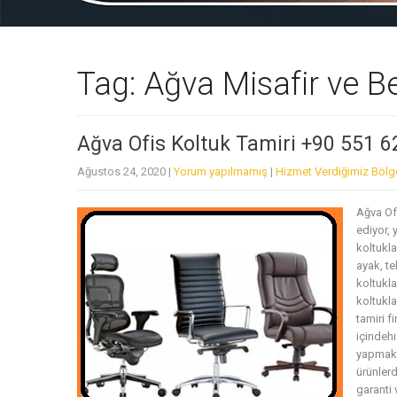
Tag: Ağva Misafir ve B
Ağva Ofis Koltuk Tamiri +90 551 6
Ağustos 24, 2020
|
Yorum yapılmamış
|
Hizmet Verdiğimiz Bölg
Ağva Ofi
ediyor, 
koltukl
ayak, te
koltukla
koltukla
tamiri f
içindehı
yapmakta
ürünlerd
garanti 