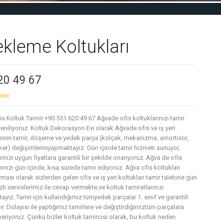
ekleme Koltukları
20 49 67
eler
s Koltuk Tamiri +90 551 620 49 67 Ağvade ofis koltuklarınızı tamir
yeniliyoruz. Koltuk Dekorasyon Evi olarak Ağvade ofis ve iş yeri
arının tamir, döşeme ve yedek parça (kolçak, mekanizma, amortisör,
ker) değişimleriniyapmaktayız. Gün içinde tamir hizmeti sunuyor,
rınızı uygun fiyatlara garantili bir şekilde onarıyoruz. Ağva de ofis
rınızı gün içinde, kısa sürede tamir ediyoruz. Ağva ofis koltukları
irması olarak sizlerden gelen ofis ve iş yeri koltukları tamir talebine gün
zlı servislerimiz ile cevap vermekte,ve koltuk tamiratlarınızı
yız. Tamir için kullandığımız tümyedek parçalar 1. sınıf ve garantili
ir. Dolayısı ile yaptığımız tamirlere ve değiştirdiğimiztüm parçalara
veriyoruz. Çünkü bizler koltuk tamircisi olarak, bu koltuk neden