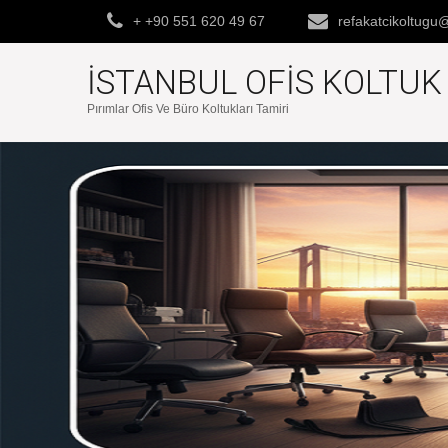
+ +90 551 620 49 67
refakatcikoltug
İSTANBUL OFIS KOLTU
Pırımlar Ofis Ve Büro Koltukları Tamiri