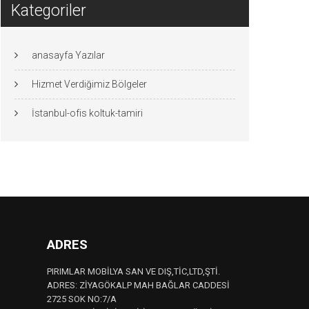
Kategoriler
anasayfa Yazılar
Hizmet Verdiğimiz Bölgeler
İstanbul-ofis koltuk-tamiri
ADRES
PIRIMLAR MOBİLYA SAN VE DIŞ,TİC,LTD,ŞTİ.
ADRES: ZİYAGÖKALP MAH BAĞLAR CADDESİ
2725 SOK NO:7/A