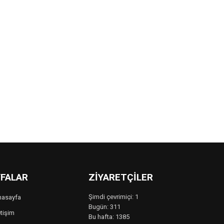
FALAR
ZIYARETÇILER
Şimdi çevrimiçi: 1
nasayfa
Bugün: 311
etişim
Bu hafta: 1385