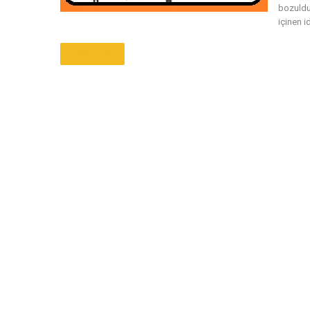
bozuldu
içinen id
Daha Fazla