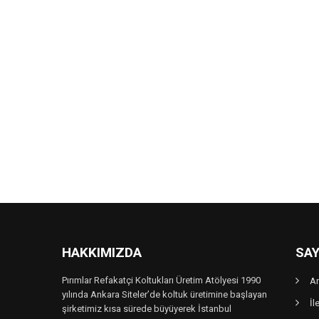
HAKKIMIZDA
SAY
Pırımlar Refakatçi Koltukları Üretim Atölyesi 1990
A
yılında Ankara Siteler’de koltuk üretimine başlayan
İl
şirketimiz kısa sürede büyüyerek İstanbul