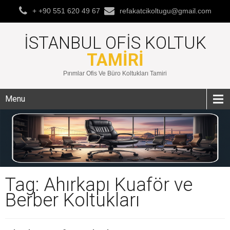
+ +90 551 620 49 67
refakatcikoltugu@gmail.com
İSTANBUL OFIS KOLTUK
TAMIRI
Pırımlar Ofis Ve Büro Koltukları Tamiri
Menu
Tag: Ahırkapı Kuaför ve
Berber Koltukları