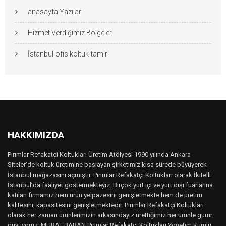
anasayfa Yazılar
Hizmet Verdiğimiz Bölgeler
İstanbul-ofis koltuk-tamiri
HAKKIMIZDA
Pırımlar Refakatçi Koltukları Üretim Atölyesi 1990 yılında Ankara
Siteler’de koltuk üretimine başlayan şirketimiz kısa sürede büyüyerek
İstanbul mağazasını açmıştır. Pırımlar Refakatçi Koltukları olarak İkitelli
İstanbul’da faaliyet göstermekteyiz. Birçok yurt içi ve yurt dışı fuarlarına
katılan firmamız hem ürün yelpazesini genişletmekte hem de üretim
kalitesini, kapasitesini genişletmektedir. Pırımlar Refakatçi Koltukları
olarak her zaman ürünlerimizin arkasındayız ürettiğimiz her ürünle gurur
duyuyoruz. MURAT BARAN Pırımlar Refakatçi Koltukları Yönetim Kurulu