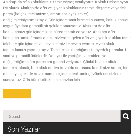
Ahırkapıda ofis koltuklarınızı tamir ediyor, yeniliyoruz. Koltuk Dekorasyon
Evi olarak Ahırkapıde ofis ve iş yeri koltuklarının tamir, döşeme ve yedek
parça (kolçak, mekanizma, amortisör, ayak, teker)
değişimleriniyapmaktayız. Gün içinde tamir hizmeti sunuyor, koltuklarınızı
uygun fiyatlara garantili bir şekilde onarıyoruz. Ahırkapı de ofis
koltuklarınızı gün içinde, kısa sürede tamir ediyoruz. Ahırkapı ofis
koltukları tamiri firması olarak sizlerden gelen ofis ve iş yeri koltukları tamir
talebine gün içindehızlı servislerimiz ile cevap vermekte,ve koltuk
tamiratlarınızı yapmaktayız. Tamir için kullandığımız tümyedek parçalar 1.
sınıf ve garantili ürünlerdir. Dolayısı ile yaptığımız tamirlere ve
değiştirdiğimiztüm parçalara garanti veriyoruz. Çünkü bizler koltuk
tamircisi olarak, bu koltuk neden bozuldu sorusunu kendimize sorup, bir
daha aynı şekilde bozulmaması içinen ideal tamir çözümlerini sizlere
sunuyoruz. Ofis büro koltuklarının arızları için...
Daha Fazla
Son Yazılar