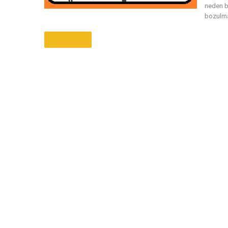
neden b
bozulma
Daha Fazla