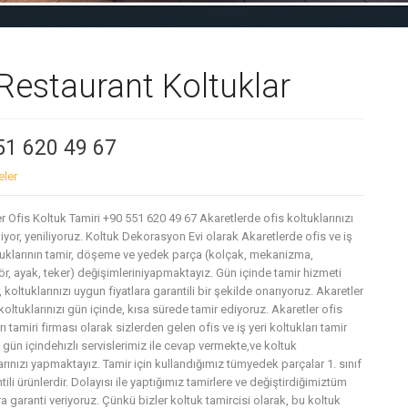
 Restaurant Koltuklar
551 620 49 67
eler
r Ofis Koltuk Tamiri +90 551 620 49 67 Akaretlerde ofis koltuklarınızı
iyor, yeniliyoruz. Koltuk Dekorasyon Evi olarak Akaretlerde ofis ve iş
ltuklarının tamir, döşeme ve yedek parça (kolçak, mekanizma,
r, ayak, teker) değişimleriniyapmaktayız. Gün içinde tamir hizmeti
 koltuklarınızı uygun fiyatlara garantili bir şekilde onarıyoruz. Akaretler
koltuklarınızı gün içinde, kısa sürede tamir ediyoruz. Akaretler ofis
rı tamiri firması olarak sizlerden gelen ofis ve iş yeri koltukları tamir
 gün içindehızlı servislerimiz ile cevap vermekte,ve koltuk
arınızı yapmaktayız. Tamir için kullandığımız tümyedek parçalar 1. sınıf
tili ürünlerdir. Dolayısı ile yaptığımız tamirlere ve değiştirdiğimiztüm
a garanti veriyoruz. Çünkü bizler koltuk tamircisi olarak, bu koltuk