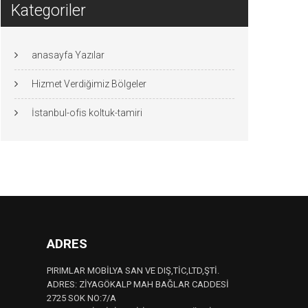
Kategoriler
anasayfa Yazılar
Hizmet Verdiğimiz Bölgeler
İstanbul-ofis koltuk-tamiri
ADRES
PIRIMLAR MOBİLYA SAN VE DIŞ,TİC,LTD,ŞTİ.
ADRES: ZİYAGÖKALP MAH BAĞLAR CADDESİ
2725 SOK NO:7/A