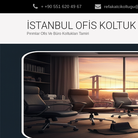
+ +90 551 620 49 67
refakatcikoltug
İSTANBUL OFIS KOLTU
Pırımlar Ofis Ve Büro Koltukları Tamiri