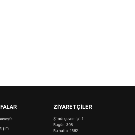
FALAR
ZIYARETÇILER
Şimdi çevrimiçi: 1
nasayfa
Bugün: 308
etişim
Bu hafta: 1382