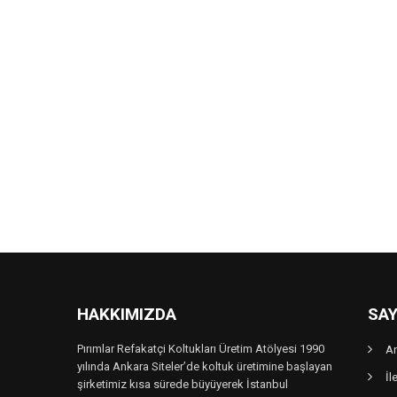
HAKKIMIZDA
SAY
Pırımlar Refakatçi Koltukları Üretim Atölyesi 1990
A
yılında Ankara Siteler’de koltuk üretimine başlayan
İl
şirketimiz kısa sürede büyüyerek İstanbul