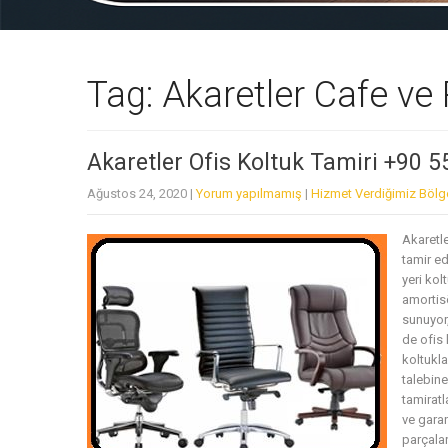
Tag: Akaretler Cafe ve
Akaretler Ofis Koltuk Tamiri +90 
Ağustos 24, 2020
|
Yorum yapılmamış
|
Hizmet Verdiğimiz Bölg
Akaretle
tamir ed
yeri ko
amortisö
sunuyor,
de ofis 
koltukla
talebine
tamiratl
ve garan
parçalar