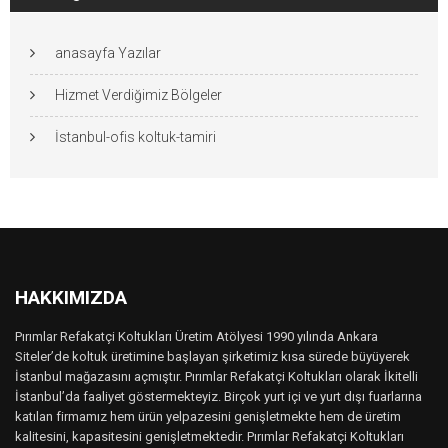
anasayfa Yazılar
Hizmet Verdiğimiz Bölgeler
İstanbul-ofis koltuk-tamiri
HAKKIMIZDA
Pırımlar Refakatçi Koltukları Üretim Atölyesi 1990 yılında Ankara
Siteler’de koltuk üretimine başlayan şirketimiz kısa sürede büyüyerek
İstanbul mağazasını açmıştır. Pırımlar Refakatçi Koltukları olarak İkitelli
İstanbul’da faaliyet göstermekteyiz. Birçok yurt içi ve yurt dışı fuarlarına
katılan firmamız hem ürün yelpazesini genişletmekte hem de üretim
kalitesini, kapasitesini genişletmektedir. Pırımlar Refakatçi Koltukları