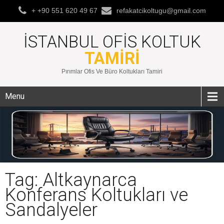
+ +90 551 620 49 67
refakatcikoltugu@gmail.com
İSTANBUL OFIS KOLTUK
TAMIRI
Pırımlar Ofis Ve Büro Koltukları Tamiri
Menu
Tag: Altkaynarca
Konferans Koltukları ve
Sandalyeler