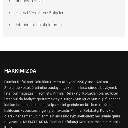
anasayfa Yazılar
Hizmet Verdiğimiz Bölgeler
İstanbul-ofis koltuk-tamiri
HAKKIMIZDA
Pırımlar Refakatçi Koltukları Üretim Atölyesi 1990 yılında Ankara
Siteler’de koltuk üretimine başlayan şirketimiz kısa sürede büyüyerek
İstanbul mağazasını açmıştır. Pırımlar Refakatçi Koltukları olarak İkitelli
İstanbul’da faaliyet göstermekteyiz. Birçok yurt içi ve yurt dışı fuarlarına
katılan firmamız hem ürün yelpazesini genişletmekte hem de üretim
kalitesini, kapasitesini genişletmektedir. Pırımlar Refakatçi Koltukları
olarak her zaman ürünlerimizin arkasındayız ürettiğimiz her ürünle gurur
duyuyoruz. MURAT BARAN Pırımlar Refakatçi Koltukları Yönetim Kurulu
Başkanı..