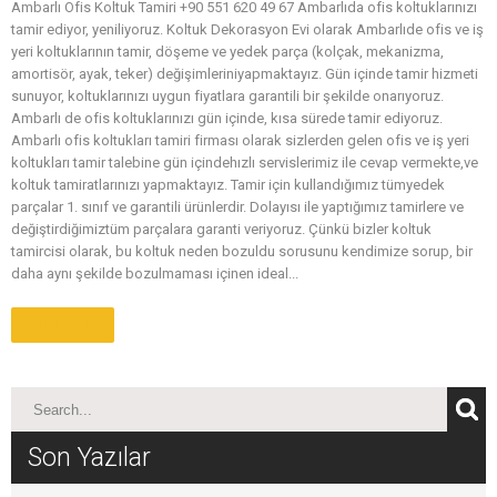
Ambarlı Ofis Koltuk Tamiri +90 551 620 49 67 Ambarlıda ofis koltuklarınızı
tamir ediyor, yeniliyoruz. Koltuk Dekorasyon Evi olarak Ambarlıde ofis ve iş
yeri koltuklarının tamir, döşeme ve yedek parça (kolçak, mekanizma,
amortisör, ayak, teker) değişimleriniyapmaktayız. Gün içinde tamir hizmeti
sunuyor, koltuklarınızı uygun fiyatlara garantili bir şekilde onarıyoruz.
Ambarlı de ofis koltuklarınızı gün içinde, kısa sürede tamir ediyoruz.
Ambarlı ofis koltukları tamiri firması olarak sizlerden gelen ofis ve iş yeri
koltukları tamir talebine gün içindehızlı servislerimiz ile cevap vermekte,ve
koltuk tamiratlarınızı yapmaktayız. Tamir için kullandığımız tümyedek
parçalar 1. sınıf ve garantili ürünlerdir. Dolayısı ile yaptığımız tamirlere ve
değiştirdiğimiztüm parçalara garanti veriyoruz. Çünkü bizler koltuk
tamircisi olarak, bu koltuk neden bozuldu sorusunu kendimize sorup, bir
daha aynı şekilde bozulmaması içinen ideal...
Daha Fazla
Son Yazılar