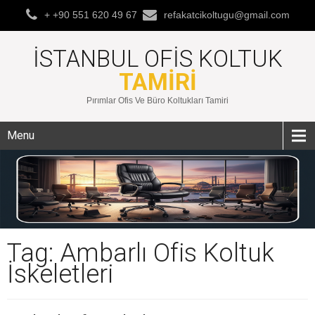
+ +90 551 620 49 67
refakatcikoltugu@gmail.com
İSTANBUL OFIS KOLTUK
TAMIRI
Pırımlar Ofis Ve Büro Koltukları Tamiri
Menu
Tag: Ambarlı Ofis Koltuk
İskeletleri