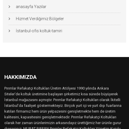
anasayfa Yazılar
Hizmet Verdiğimiz Bölgeler
İstanbul-ofis koltuk-tamiri
HAKKIMIZDA
Pırımlar Refakatçi Koltukları Üretim Atölyesi 1990 yılında Ankara
Siteler’de koltuk üretimine başlayan şirketimiz kısa sürede büyüyerek
İstanbul mağazasını açmıştır. Pırımlar Refakatçi Koltukları olarak İkitelli
İstanbul’da faaliyet göstermekteyiz. Birçok yurt içi ve yurt dışı fuarlarına
katılan firmamız hem ürün yelpazesini genişletmekte hem de üretim
kalitesini, kapasitesini genişletmektedir. Pırımlar Refakatçi Koltukları
olarak her zaman ürünlerimizin arkasındayız ürettiğimiz her ürünle gurur
duyuyoruz. MURAT BARAN Pırımlar Refakatçi Koltukları Yönetim Kurulu