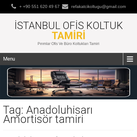
+ +90 551 620 49 67
refakatcikoltugu@gmail.com
İSTANBUL OFIS KOLTUK
TAMIRI
Pırımlar Ofis Ve Büro Koltukları Tamiri
Menu
Tag: Anadoluhisarı
Amortisör tamiri