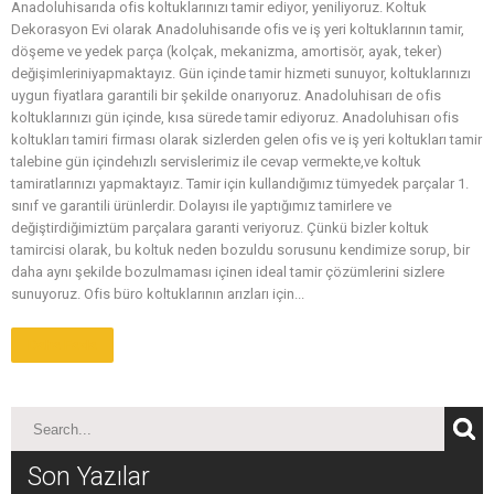
Anadoluhisarıda ofis koltuklarınızı tamir ediyor, yeniliyoruz. Koltuk
Dekorasyon Evi olarak Anadoluhisarıde ofis ve iş yeri koltuklarının tamir,
döşeme ve yedek parça (kolçak, mekanizma, amortisör, ayak, teker)
değişimleriniyapmaktayız. Gün içinde tamir hizmeti sunuyor, koltuklarınızı
uygun fiyatlara garantili bir şekilde onarıyoruz. Anadoluhisarı de ofis
koltuklarınızı gün içinde, kısa sürede tamir ediyoruz. Anadoluhisarı ofis
koltukları tamiri firması olarak sizlerden gelen ofis ve iş yeri koltukları tamir
talebine gün içindehızlı servislerimiz ile cevap vermekte,ve koltuk
tamiratlarınızı yapmaktayız. Tamir için kullandığımız tümyedek parçalar 1.
sınıf ve garantili ürünlerdir. Dolayısı ile yaptığımız tamirlere ve
değiştirdiğimiztüm parçalara garanti veriyoruz. Çünkü bizler koltuk
tamircisi olarak, bu koltuk neden bozuldu sorusunu kendimize sorup, bir
daha aynı şekilde bozulmaması içinen ideal tamir çözümlerini sizlere
sunuyoruz. Ofis büro koltuklarının arızları için...
Daha Fazla
Son Yazılar