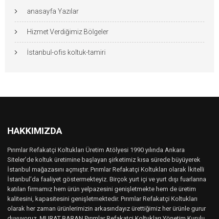
anasayfa Yazılar
Hizmet Verdiğimiz Bölgeler
İstanbul-ofis koltuk-tamiri
HAKKIMIZDA
Pırımlar Refakatçi Koltukları Üretim Atölyesi 1990 yılında Ankara
Siteler’de koltuk üretimine başlayan şirketimiz kısa sürede büyüyerek
İstanbul mağazasını açmıştır. Pırımlar Refakatçi Koltukları olarak İkitelli
İstanbul’da faaliyet göstermekteyiz. Birçok yurt içi ve yurt dışı fuarlarına
katılan firmamız hem ürün yelpazesini genişletmekte hem de üretim
kalitesini, kapasitesini genişletmektedir. Pırımlar Refakatçi Koltukları
olarak her zaman ürünlerimizin arkasındayız ürettiğimiz her ürünle gurur
duyuyoruz. MURAT BARAN Pırımlar Refakatçi Koltukları Yönetim Kurulu