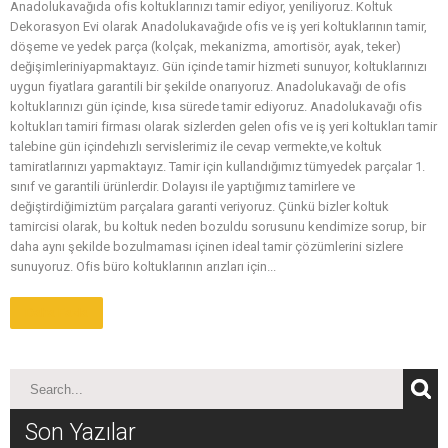
Anadolukavağıda ofis koltuklarınızı tamir ediyor, yeniliyoruz. Koltuk
Dekorasyon Evi olarak Anadolukavağıde ofis ve iş yeri koltuklarının tamir,
döşeme ve yedek parça (kolçak, mekanizma, amortisör, ayak, teker)
değişimleriniyapmaktayız. Gün içinde tamir hizmeti sunuyor, koltuklarınızı
uygun fiyatlara garantili bir şekilde onarıyoruz. Anadolukavağı de ofis
koltuklarınızı gün içinde, kısa sürede tamir ediyoruz. Anadolukavağı ofis
koltukları tamiri firması olarak sizlerden gelen ofis ve iş yeri koltukları tamir
talebine gün içindehızlı servislerimiz ile cevap vermekte,ve koltuk
tamiratlarınızı yapmaktayız. Tamir için kullandığımız tümyedek parçalar 1.
sınıf ve garantili ürünlerdir. Dolayısı ile yaptığımız tamirlere ve
değiştirdiğimiztüm parçalara garanti veriyoruz. Çünkü bizler koltuk
tamircisi olarak, bu koltuk neden bozuldu sorusunu kendimize sorup, bir
daha aynı şekilde bozulmaması içinen ideal tamir çözümlerini sizlere
sunuyoruz. Ofis büro koltuklarının arızları için...
Daha Fazla
Son Yazılar