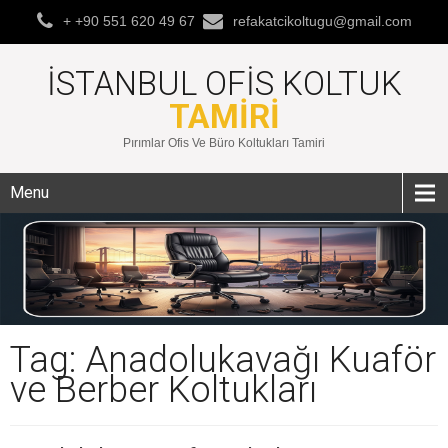
+ +90 551 620 49 67
refakatcikoltugu@gmail.com
İSTANBUL OFIS KOLTUK
TAMIRI
Pırımlar Ofis Ve Büro Koltukları Tamiri
Menu
Tag: Anadolukavağı Kuaför
ve Berber Koltukları