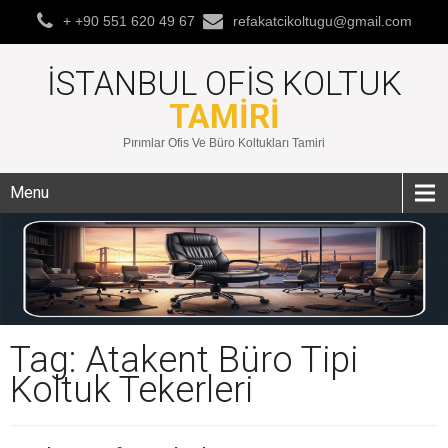
+ +90 551 620 49 67
refakatcikoltugu@gmail.com
İSTANBUL OFIS KOLTUK
TAMIRI
Pırımlar Ofis Ve Büro Koltukları Tamiri
Menu
Tag: Atakent Büro Tipi
Koltuk Tekerleri