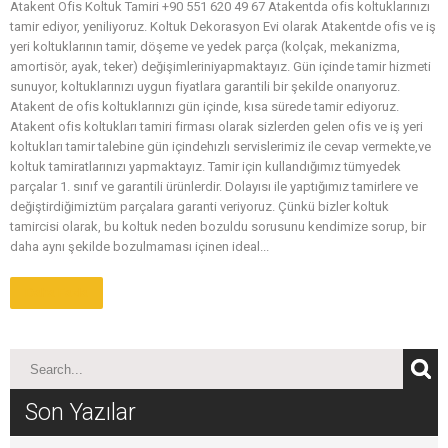
Atakent Ofis Koltuk Tamiri +90 551 620 49 67 Atakentda ofis koltuklarınızı
tamir ediyor, yeniliyoruz. Koltuk Dekorasyon Evi olarak Atakentde ofis ve iş
yeri koltuklarının tamir, döşeme ve yedek parça (kolçak, mekanizma,
amortisör, ayak, teker) değişimleriniyapmaktayız. Gün içinde tamir hizmeti
sunuyor, koltuklarınızı uygun fiyatlara garantili bir şekilde onarıyoruz.
Atakent de ofis koltuklarınızı gün içinde, kısa sürede tamir ediyoruz.
Atakent ofis koltukları tamiri firması olarak sizlerden gelen ofis ve iş yeri
koltukları tamir talebine gün içindehızlı servislerimiz ile cevap vermekte,ve
koltuk tamiratlarınızı yapmaktayız. Tamir için kullandığımız tümyedek
parçalar 1. sınıf ve garantili ürünlerdir. Dolayısı ile yaptığımız tamirlere ve
değiştirdiğimiztüm parçalara garanti veriyoruz. Çünkü bizler koltuk
tamircisi olarak, bu koltuk neden bozuldu sorusunu kendimize sorup, bir
daha aynı şekilde bozulmaması içinen ideal...
Daha Fazla
Son Yazılar