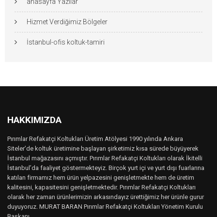
anasayfa Yazılar
Hizmet Verdiğimiz Bölgeler
İstanbul-ofis koltuk-tamiri
HAKKIMIZDA
Pırımlar Refakatçi Koltukları Üretim Atölyesi 1990 yılında Ankara
Siteler’de koltuk üretimine başlayan şirketimiz kısa sürede büyüyerek
İstanbul mağazasını açmıştır. Pırımlar Refakatçi Koltukları olarak İkitelli
İstanbul’da faaliyet göstermekteyiz. Birçok yurt içi ve yurt dışı fuarlarına
katılan firmamız hem ürün yelpazesini genişletmekte hem de üretim
kalitesini, kapasitesini genişletmektedir. Pırımlar Refakatçi Koltukları
olarak her zaman ürünlerimizin arkasındayız ürettiğimiz her ürünle gurur
duyuyoruz. MURAT BARAN Pırımlar Refakatçi Koltukları Yönetim Kurulu
Başkanı..