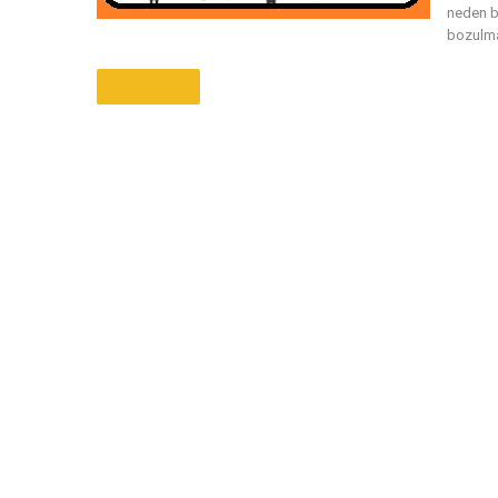
neden b
bozulma
Daha Fazla