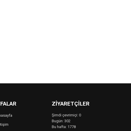
FALAR
ZIYARETÇILER
Şimdi çevrimiçi: 0
nasayfa
Bugün: 302
etişim
Bu hafta: 1778