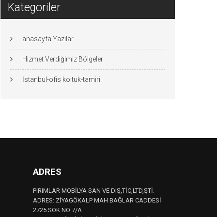
Kategoriler
anasayfa Yazılar
Hizmet Verdiğimiz Bölgeler
İstanbul-ofis koltuk-tamiri
ADRES
PIRIMLAR MOBİLYA SAN VE DIŞ,TİC,LTD,ŞTİ.
ADRES: ZİYAGÖKALP MAH BAĞLAR CADDESİ
2725 SOK NO:7/A