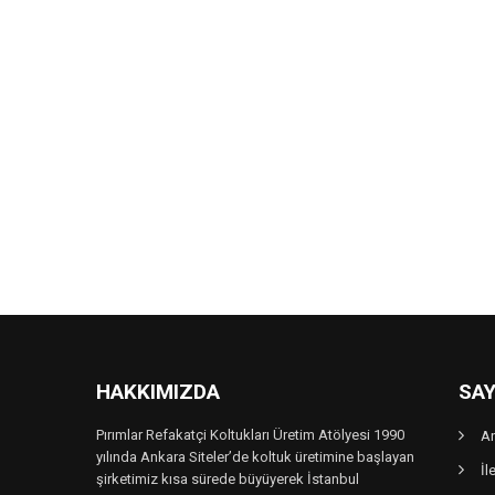
HAKKIMIZDA
SAY
Pırımlar Refakatçi Koltukları Üretim Atölyesi 1990
A
yılında Ankara Siteler’de koltuk üretimine başlayan
İl
şirketimiz kısa sürede büyüyerek İstanbul