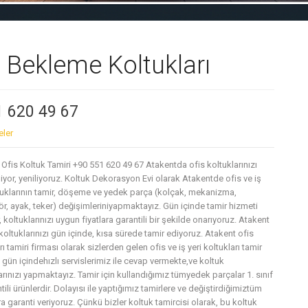
e Bekleme Koltukları
1 620 49 67
eler
Ofis Koltuk Tamiri +90 551 620 49 67 Atakentda ofis koltuklarınızı
iyor, yeniliyoruz. Koltuk Dekorasyon Evi olarak Atakentde ofis ve iş
ltuklarının tamir, döşeme ve yedek parça (kolçak, mekanizma,
r, ayak, teker) değişimleriniyapmaktayız. Gün içinde tamir hizmeti
 koltuklarınızı uygun fiyatlara garantili bir şekilde onarıyoruz. Atakent
koltuklarınızı gün içinde, kısa sürede tamir ediyoruz. Atakent ofis
rı tamiri firması olarak sizlerden gelen ofis ve iş yeri koltukları tamir
 gün içindehızlı servislerimiz ile cevap vermekte,ve koltuk
arınızı yapmaktayız. Tamir için kullandığımız tümyedek parçalar 1. sınıf
tili ürünlerdir. Dolayısı ile yaptığımız tamirlere ve değiştirdiğimiztüm
a garanti veriyoruz. Çünkü bizler koltuk tamircisi olarak, bu koltuk