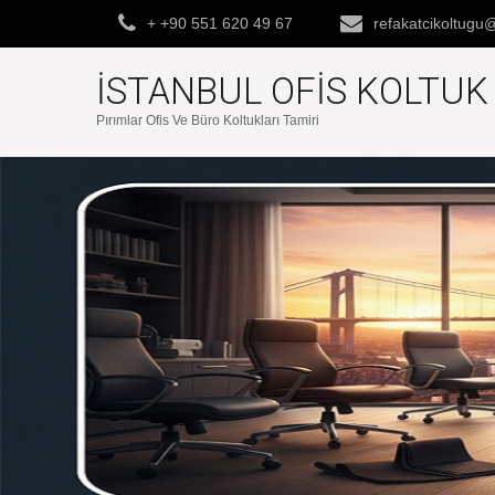
+ +90 551 620 49 67
refakatcikoltug
İSTANBUL OFIS KOLTU
Pırımlar Ofis Ve Büro Koltukları Tamiri