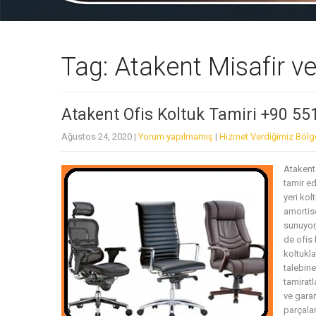
Tag: Atakent Misafir v
Atakent Ofis Koltuk Tamiri +90 55
Ağustos 24, 2020
|
Yorum yapılmamış
|
Hizmet Verdiğimiz Bölg
Atakent 
tamir ed
yeri ko
amortisö
sunuyor,
de ofis 
koltukla
talebine
tamiratl
ve garan
parçalar