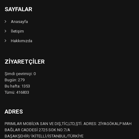
SAYFALAR
Anasayfa
İletişim
Hakkımızda
ZIYARETÇILER
Şimdi çevrimiçi: 0
Bugün: 279
Bu hafta: 1353
Tümü: 416833
ADRES
PIRIMLAR MOBİLYA SAN VE DIŞ,TİC,LTD,ŞTİ. ADRES: ZİYAGÖKALP MAH
BAĞLAR CADDESİ 2725 SOK NO:7/A
BAŞAKŞEHİR/ İKİTELLİ/İSTANBUL/TÜRKİYE