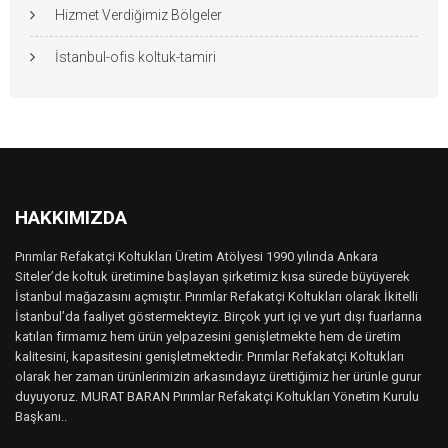
Hizmet Verdiğimiz Bölgeler
İstanbul-ofis koltuk-tamiri
HAKKIMIZDA
Pırımlar Refakatçi Koltukları Üretim Atölyesi 1990 yılında Ankara
Siteler’de koltuk üretimine başlayan şirketimiz kısa sürede büyüyerek
İstanbul mağazasını açmıştır. Pırımlar Refakatçi Koltukları olarak İkitelli
İstanbul’da faaliyet göstermekteyiz. Birçok yurt içi ve yurt dışı fuarlarına
katılan firmamız hem ürün yelpazesini genişletmekte hem de üretim
kalitesini, kapasitesini genişletmektedir. Pırımlar Refakatçi Koltukları
olarak her zaman ürünlerimizin arkasındayız ürettiğimiz her ürünle gurur
duyuyoruz. MURAT BARAN Pırımlar Refakatçi Koltukları Yönetim Kurulu
Başkanı..