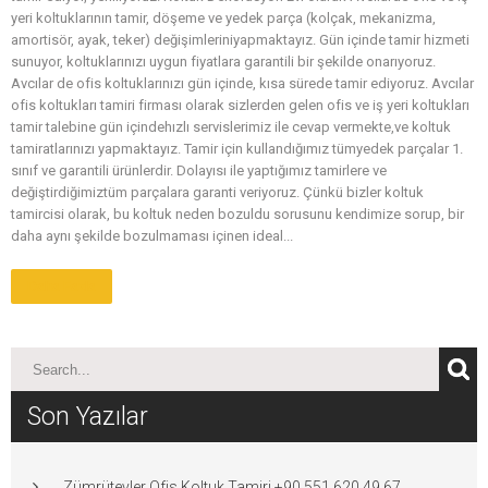
yeri koltuklarının tamir, döşeme ve yedek parça (kolçak, mekanizma,
amortisör, ayak, teker) değişimleriniyapmaktayız. Gün içinde tamir hizmeti
sunuyor, koltuklarınızı uygun fiyatlara garantili bir şekilde onarıyoruz.
Avcılar de ofis koltuklarınızı gün içinde, kısa sürede tamir ediyoruz. Avcılar
ofis koltukları tamiri firması olarak sizlerden gelen ofis ve iş yeri koltukları
tamir talebine gün içindehızlı servislerimiz ile cevap vermekte,ve koltuk
tamiratlarınızı yapmaktayız. Tamir için kullandığımız tümyedek parçalar 1.
sınıf ve garantili ürünlerdir. Dolayısı ile yaptığımız tamirlere ve
değiştirdiğimiztüm parçalara garanti veriyoruz. Çünkü bizler koltuk
tamircisi olarak, bu koltuk neden bozuldu sorusunu kendimize sorup, bir
daha aynı şekilde bozulmaması içinen ideal...
Daha Fazla
Son Yazılar
Zümrütevler Ofis Koltuk Tamiri +90 551 620 49 67