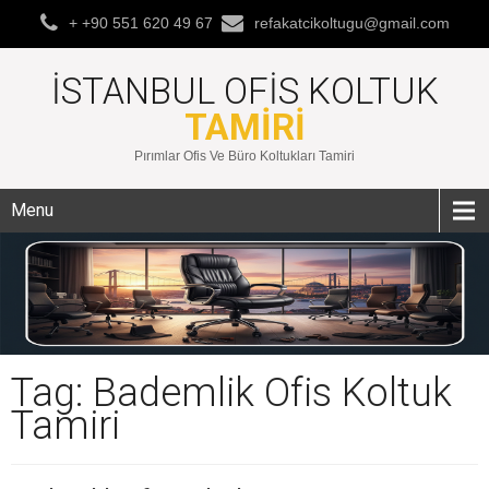
+ +90 551 620 49 67
refakatcikoltugu@gmail.com
İSTANBUL OFIS KOLTUK
TAMIRI
Pırımlar Ofis Ve Büro Koltukları Tamiri
Menu
Tag: Bademlik Ofis Koltuk
Tamiri