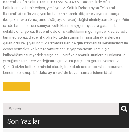
Bademlik Ofis Koltuk Tamiri +90 551 620 49 67 Bademlikde ofis
koltuklarınızı tamir ediyor, yeniliyoruz. Koltuk Dekorasyon Evi olarak
Bademlikde ofis ve iş yeri koltuklarının tamir, döşeme ve yedek parça
(kolçak, mekanizma, amortisör, ayak, teker) değişimleriniyapmaktayız. Gün
içinde tamir hizmeti sunuyor, koltuklarınızı uygun fiyatlara garantili bir
şekilde onarıyoruz. Bademlik de ofis koltuklarınızı gün içinde, kısa sürede
tamir ediyoruz. Bademlik ofis koltukları tamiri firması olarak sizlerden
gelen ofis ve iş yeri koltukları tamir talebine gün içindehızlı servislerimiz ile
cevap vermekte,ve koltuk tamiratlarınızı yapmaktayız. Tamir için
kullandığımız tümyedek parçalar 1. sınıf ve garantili ürünlerdir. Dolayısı ile
yaptığımız tamirlere ve değiştirdiğimiztüm parçalara garanti veriyoruz.
Çünkü bizler koltuk tamircisi olarak, bu koltuk neden bozuldu sorusunu
kendimize sorup, bir daha aynı şekilde bozulmaması içinen ideal...
Daha Fazla
Son Yazılar