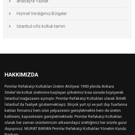
anasayfa Yazılar
Hizmet Verdiğimiz Bölgeler
İstanbul-ofis koltuk-tamiri
HAKKIMIZDA
Pırımlar Refakatçi Koltukları Üretim Atölyesi 1990 yılında Ankara
Siteler’de koltuk üretimine başlayan şirketimiz kısa sürede büyüyerek
İstanbul mağazasını açmıştır. Pırımlar Refakatçi Koltukları olarak İkitelli
İstanbul’da faaliyet göstermekteyiz. Birçok yurt içi ve yurt dışı fuarlarına
katılan firmamız hem ürün yelpazesini genişletmekte hem de üretim
kalitesini, kapasitesini genişletmektedir. Pırımlar Refakatçi Koltukları
olarak her zaman ürünlerimizin arkasındayız ürettiğimiz her ürünle gurur
duyuyoruz. MURAT BARAN Pırımlar Refakatçi Koltukları Yönetim Kurulu
Başkanı..