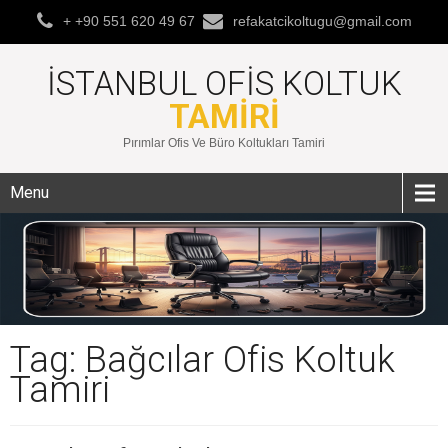
+ +90 551 620 49 67
refakatcikoltugu@gmail.com
İSTANBUL OFIS KOLTUK
TAMIRI
Pırımlar Ofis Ve Büro Koltukları Tamiri
Menu
Tag: Bağcılar Ofis Koltuk
Tamiri