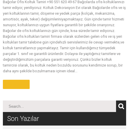
Bağcılar Ofis Koltuk Tamiri +90 551 620 49 67 Bağcılarda ofis koltuklarınızı
tamir ediyor, yeniliyoruz. Koltuk Dekorasyon Evi olarak Bağcılarde ofis ve iş
yeri koltuklarının tamir, döşeme ve yedek parça (kolçak, mekanizma,
amortisör, ayak, teker) değişimleriniyapmaktayız. Gün içinde tamir hizmeti
sunuyor, koltuklarınızı uygun fiyatlara garantili bir şekilde onarıyoruz.
Bağcılar de ofis koltuklarınızı gün içinde, kısa sürede tamir ediyoruz.
Bağcılar ofis koltukları tamiri firması olarak sizlerden gelen ofis ve iş yeri
koltukları tamir talebine gün içindehızlı servislerimiz ile cevap vermekte,ve
koltuk tamiratlarınızı yapmaktayız. Tamir için kullandığımız tümyedek
parçalar 1. sınıf ve garantili ürünlerdir. Dolayısı ile yaptığımız tamirlere ve
değiştirdiğimiztüm parçalara garanti veriyoruz. Çünkü bizler koltuk
tamircisi olarak, bu koltuk neden bozuldu sorusunu kendimize sorup, bir
daha aynı şekilde bozulmaması içinen ideal...
Daha Fazla
Son Yazılar