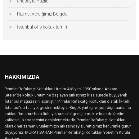
anasayfa Yazılar
Hizmet Verdiğimiz Bölgeler
İstanbul-ofis koltuk-tamiri
HAKKIMIZDA
Pırımlar Refakatçi Koltukları Üretim Atölyesi 1990 yılında Ankara
Siteler’de koltuk üretimine başlayan şirketimiz kısa sürede büyüyerek
İstanbul mağazasını açmıştır. Pırımlar Refakatçi Koltukları olarak İkitelli
İstanbul’da faaliyet göstermekteyiz. Birçok yurt içi ve yurt dışı fuarlarına
katılan firmamız hem ürün yelpazesini genişletmekte hem de üretim
kalitesini, kapasitesini genişletmektedir. Pırımlar Refakatçi Koltukları
olarak her zaman ürünlerimizin arkasındayız ürettiğimiz her ürünle gurur
duyuyoruz. MURAT BARAN Pırımlar Refakatçi Koltukları Yönetim Kurulu
Başkanı..