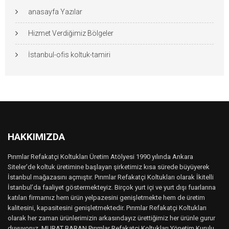
anasayfa Yazılar
Hizmet Verdiğimiz Bölgeler
İstanbul-ofis koltuk-tamiri
HAKKIMIZDA
Pırımlar Refakatçi Koltukları Üretim Atölyesi 1990 yılında Ankara
Siteler’de koltuk üretimine başlayan şirketimiz kısa sürede büyüyerek
İstanbul mağazasını açmıştır. Pırımlar Refakatçi Koltukları olarak İkitelli
İstanbul’da faaliyet göstermekteyiz. Birçok yurt içi ve yurt dışı fuarlarına
katılan firmamız hem ürün yelpazesini genişletmekte hem de üretim
kalitesini, kapasitesini genişletmektedir. Pırımlar Refakatçi Koltukları
olarak her zaman ürünlerimizin arkasındayız ürettiğimiz her ürünle gurur
duyuyoruz. MURAT BARAN Pırımlar Refakatçi Koltukları Yönetim Kurulu