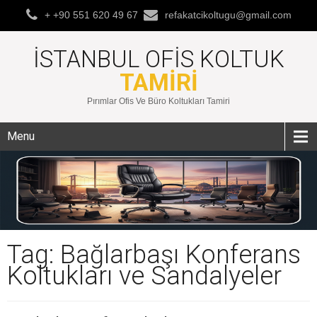
+ +90 551 620 49 67
refakatcikoltugu@gmail.com
İSTANBUL OFIS KOLTUK
TAMIRI
Pırımlar Ofis Ve Büro Koltukları Tamiri
Menu
Tag: Bağlarbaşı Konferans
Koltukları ve Sandalyeler