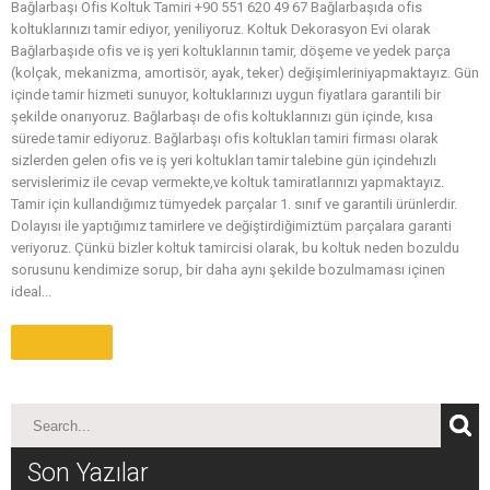
Bağlarbaşı Ofis Koltuk Tamiri +90 551 620 49 67 Bağlarbaşıda ofis
koltuklarınızı tamir ediyor, yeniliyoruz. Koltuk Dekorasyon Evi olarak
Bağlarbaşıde ofis ve iş yeri koltuklarının tamir, döşeme ve yedek parça
(kolçak, mekanizma, amortisör, ayak, teker) değişimleriniyapmaktayız. Gün
içinde tamir hizmeti sunuyor, koltuklarınızı uygun fiyatlara garantili bir
şekilde onarıyoruz. Bağlarbaşı de ofis koltuklarınızı gün içinde, kısa
sürede tamir ediyoruz. Bağlarbaşı ofis koltukları tamiri firması olarak
sizlerden gelen ofis ve iş yeri koltukları tamir talebine gün içindehızlı
servislerimiz ile cevap vermekte,ve koltuk tamiratlarınızı yapmaktayız.
Tamir için kullandığımız tümyedek parçalar 1. sınıf ve garantili ürünlerdir.
Dolayısı ile yaptığımız tamirlere ve değiştirdiğimiztüm parçalara garanti
veriyoruz. Çünkü bizler koltuk tamircisi olarak, bu koltuk neden bozuldu
sorusunu kendimize sorup, bir daha aynı şekilde bozulmaması içinen
ideal...
Daha Fazla
Son Yazılar