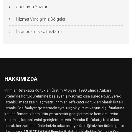
anasayfa Yazılar
Hizmet Verdiğimiz Bölgeler
İstanbul-ofis koltuk-tamiri
HAKKIMIZDA
Pırımlar Refakatçi Koltukları Üretim Atölyesi 1990 yılında Ankara
Siteler’de koltuk üretimine başlayan şirketimiz kısa sürede büyüyerek
İstanbul mağazasını açmıştır. Pırımlar Refakatçi Koltukları olarak İkitelli
İstanbul’da faaliyet göstermekteyiz. Birçok yurt içi ve yurt dışı fuarlarına
katılan firmamız hem ürün yelpazesini genişletmekte hem de üretim
kalitesini, kapasitesini genişletmektedir. Pırımlar Refakatçi Koltukları
olarak her zaman ürünlerimizin arkasındayız ürettiğimiz her ürünle gurur
duyuyoruz. MURAT BARAN Pırımlar Refakatçi Koltukları Yönetim Kurulu