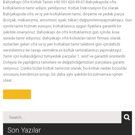
Bahçekapı Ofis Koltuk Tamiri +90 551 620 49 67 Bahçekapıda ofis
koltuklarınızı tamir ediyor, yeniliyoruz. Koltuk Dekorasyon Evi olarak
Bahçekapıde ofis ve iş yeri koltuklarının tamir, döşeme ve yedek parça
(kolçak, mekanizma, amortisör, ayak, teker) değişimleriniyapmaktayız. Gün
içinde tamir hizmeti sunuyor, koltuklarınızı uygun fiyatlara garantili bir
şekilde onarıyoruz. Bahçekapı de ofis koltuklarınızı gün içinde, kısa
sürede tamir ediyoruz. Bahçekapı ofis koltukları tamiri firması olarak
sizlerden gelen ofis ve iş yeri koltukları tamir talebine gün içindehızlı
servislerimiz ile cevap vermekte,ve koltuk tamiratlarınızı yapmaktayız.
Tamir için kullandığımız tümyedek parçalar 1. sınıf ve garantili ürünlerdir.
Dolayısı ile yaptığımız tamirlere ve değiştirdiğimiztüm parçalara garanti
veriyoruz. Çünkü bizler koltuk tamircisi olarak, bu koltuk neden bozuldu
sorusunu kendimize sorup, bir daha aynı şekilde bozulmaması içinen
ideal...
Daha Fazla
Son Yazılar