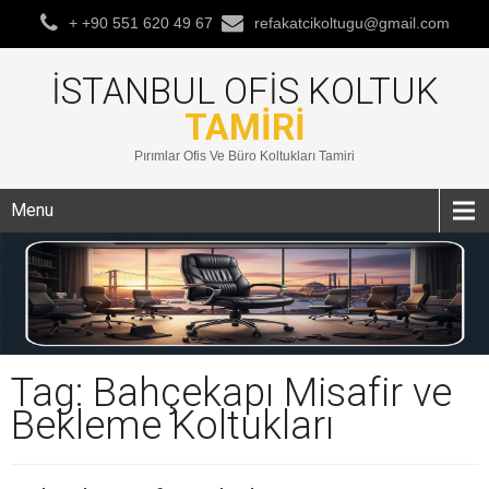
+ +90 551 620 49 67
refakatcikoltugu@gmail.com
İSTANBUL OFIS KOLTUK
TAMIRI
Pırımlar Ofis Ve Büro Koltukları Tamiri
Menu
Tag: Bahçekapı Misafir ve
Bekleme Koltukları