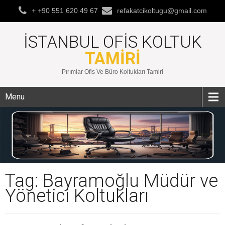
+ +90 551 620 49 67
refakatcikoltugu@gmail.com
İSTANBUL OFIS KOLTUK
TAMIRI
Pırımlar Ofis Ve Büro Koltukları Tamiri
Menu
Tag: Bayramoğlu Müdür ve
Yönetici Koltukları