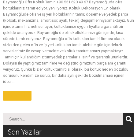
Bayramoğlu Ofis Koltuk Tamiri +90 551 620 49 67 Bayramoğluda ofis
koltuklarınızı tamir ediyor, yeniliyoruz. Koltuk Dekorasyon Evi olarak
Bayramoğlude ofis ve iş yeri koltuklarının tamir, döşeme ve yedek parça
(kolçak, mekanizma, amortisör, ayak, teker) değişimleriniyapmaktayız. Gün
içinde tamir hizmeti sunuyor, koltuklarınızı uygun fiyatlara garantili bir
şekilde onarıyoruz. Bayramoğlu de ofis koltuklarınızı gün içinde, kısa
sürede tamir ediyoruz. Bayramoğlu ofis koltukları tamiri firması olarak
sizlerden gelen ofis ve iş yeri koltukları tamir talebine gün içindehızlı
servislerimiz ile cevap vermekte,ve koltuk tamiratlarınızı yapmaktayız.
Tamir için kullandığımız tümyedek parçalar 1. sınıf ve garantili ürünlerdir.
Dolayısı ile yaptığımız tamirlere ve değiştirdiğimiztüm parçalara garanti
veriyoruz. Çünkü bizler koltuk tamircisi olarak, bu koltuk neden bozuldu
sorusunu kendimize sorup, bir daha aynı şekilde bozulmaması içinen
ideal...
Daha Fazla
Son Yazılar