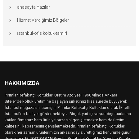
anasayfa Yazılar
Hizmet Verdiğimiz Bölgeler
İstanbul-ofis koltuk-tamiri
HAKKIMIZDA
Pırımlar Refakatçi Koltukları Üretim Atölyesi 1990 yılında Ankara
Siteler’de koltuk üretimine başlayan şirketimiz kısa sürede büyüyerek
İstanbul mağazasını açmıştır. Pırımlar Refakatçi Koltukları olarak İkitelli
İstanbul’da faaliyet göstermekteyiz. Birçok yurt içi ve yurt dışı fuarlarına
katılan firmamız hem ürün yelpazesini genişletmekte hem de üretim
kalitesini, kapasitesini genişletmektedir. Pırımlar Refakatçi Koltukları
olarak her zaman ürünlerimizin arkasındayız ürettiğimiz her ürünle gurur
duyuyoruz. MURAT BARAN Pırımlar Refakatçi Koltukları Yönetim Kurulu