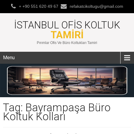
+ +90 551 620 49 67
refakatcikoltugu@gmail.com
İSTANBUL OFIS KOLTUK
TAMIRI
Pırımlar Ofis Ve Büro Koltukları Tamiri
Menu
Tag: Bayrampaşa Büro
Koltuk Kolları