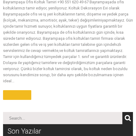
Bayrampaşa Ofis Koltuk Tamiri +90 551 620 49 67 Bayrampaşada ofis
koltuklarınızı tamir ediyor, yeniliyoruz. Koltuk Dekorasyon Evi olarak
Bayrampaşade ofis ve iş yeri koltuklarının tamir, döşeme ve yedek parça
(kolçak, mekanizma, amortisör, ayak, teker) değişimleriniyapmaktayız. Gün
içinde tamir hizmeti sunuyor, koltuklarınızı uygun fiyatlara garantili bir
şekilde onarıyoruz. Bayrampaşa de ofis koltuklarınızı gün içinde, kısa
sürede tamir ediyoruz. Bayrampaşa ofis koltukları tamiri firması olarak
sizlerden gelen ofis ve iş yeri koltukları tamir talebine gün içindehızlı
servislerimiz ile cevap vermekte,ve koltuk tamiratlarınızı yapmaktayız.
Tamir için kullandığımız tümyedek parçalar 1. sınıf ve garantili ürünlerdir.
Dolayısı ile yaptığımız tamirlere ve değiştirdiğimiztüm parçalara garanti
veriyoruz. Çünkü bizler koltuk tamircisi olarak, bu koltuk neden bozuldu
sorusunu kendimize sorup, bir daha aynı şekilde bozulmaması içinen
ideal...
Daha Fazla
Son Yazılar