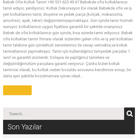
Bebek Ofis Koltuk Tamiri +90 551 620 49 67 Bebekde ofis koltuklarınızı
tamir ediyor, yeniliyoruz. Koltuk Dekorasyon Evi olarak Bebekde ofis ve iş
yeri koltuklarının tamir, döşeme ve yedek parça (kolçak, mekanizma,
amortisör, ayak, teker) değişimleriniyapmaktayız. Gün içinde tamir hizmeti
sunuyor, koltuklarınızı uygun fiyatlara garantili bir şekilde onarıyoruz.
Bebek de ofis koltuklarınızı gün içinde, kısa sürede tamir ediyoruz. Bebek
ofis koltukları tamiri firması olarak sizlerden gelen ofis ve iş yeri koltukları
tamir talebine gün içindehızlı servislerimiz ile cevap vermekte,ve koltuk
tamiratlarınızı yapmaktayız. Tamir için kullandığımız tümyedek parçalar 1.
sınıf ve garantili ürünlerdir. Dolayısı ile yaptığımız tamirlere ve
değiştirdiğimiztüm parçalara garanti veriyoruz. Çünkü bizler koltuk
tamircisi olarak, bu koltuk neden bozuldu sorusunu kendimize sorup, bir
daha aynı şekilde bozulmaması içinen ideal...
Daha Fazla
Son Yazılar