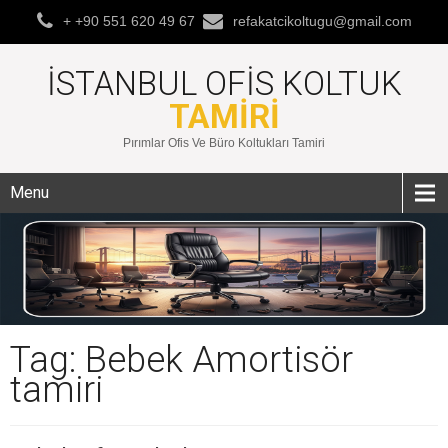
+ +90 551 620 49 67
refakatcikoltugu@gmail.com
İSTANBUL OFIS KOLTUK
TAMIRI
Pırımlar Ofis Ve Büro Koltukları Tamiri
Menu
Tag: Bebek Amortisör
tamiri