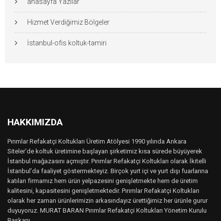
anasayfa Yazılar
Hizmet Verdiğimiz Bölgeler
İstanbul-ofis koltuk-tamiri
HAKKIMIZDA
Pırımlar Refakatçi Koltukları Üretim Atölyesi 1990 yılında Ankara
Siteler’de koltuk üretimine başlayan şirketimiz kısa sürede büyüyerek
İstanbul mağazasını açmıştır. Pırımlar Refakatçi Koltukları olarak İkitelli
İstanbul’da faaliyet göstermekteyiz. Birçok yurt içi ve yurt dışı fuarlarına
katılan firmamız hem ürün yelpazesini genişletmekte hem de üretim
kalitesini, kapasitesini genişletmektedir. Pırımlar Refakatçi Koltukları
olarak her zaman ürünlerimizin arkasındayız ürettiğimiz her ürünle gurur
duyuyoruz. MURAT BARAN Pırımlar Refakatçi Koltukları Yönetim Kurulu
Başkanı..