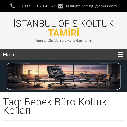
+ +90 551 620 49 67
refakatcikoltugu@gmail.com
İSTANBUL OFIS KOLTUK
TAMIRI
Pırımlar Ofis Ve Büro Koltukları Tamiri
Menu
Tag: Bebek Büro Koltuk
Kolları