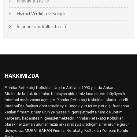
anasayfa Yazılar
Hizmet Verdiğimiz Bölgeler
İstanbul-ofis koltuk-tamiri
HAKKIMIZDA
Pırımlar Refakatçi Koltukları Üretim Atölyesi 1990 yılında Ankara
Siteler’de koltuk üretimine başlayan şirketimiz kısa sürede büyüyerek
İstanbul mağazasını açmıştır. Pırımlar Refakatçi Koltukları olarak İkitelli
İstanbul’da faaliyet göstermekteyiz. Birçok yurt içi ve yurt dışı fuarlarına
katılan firmamız hem ürün yelpazesini genişletmekte hem de üretim
kalitesini, kapasitesini genişletmektedir. Pırımlar Refakatçi Koltukları
olarak her zaman ürünlerimizin arkasındayız ürettiğimiz her ürünle gurur
duyuyoruz. MURAT BARAN Pırımlar Refakatçi Koltukları Yönetim Kurulu
Başkanı..