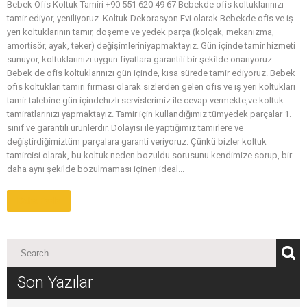
Bebek Ofis Koltuk Tamiri +90 551 620 49 67 Bebekde ofis koltuklarınızı
tamir ediyor, yeniliyoruz. Koltuk Dekorasyon Evi olarak Bebekde ofis ve iş
yeri koltuklarının tamir, döşeme ve yedek parça (kolçak, mekanizma,
amortisör, ayak, teker) değişimleriniyapmaktayız. Gün içinde tamir hizmeti
sunuyor, koltuklarınızı uygun fiyatlara garantili bir şekilde onarıyoruz.
Bebek de ofis koltuklarınızı gün içinde, kısa sürede tamir ediyoruz. Bebek
ofis koltukları tamiri firması olarak sizlerden gelen ofis ve iş yeri koltukları
tamir talebine gün içindehızlı servislerimiz ile cevap vermekte,ve koltuk
tamiratlarınızı yapmaktayız. Tamir için kullandığımız tümyedek parçalar 1.
sınıf ve garantili ürünlerdir. Dolayısı ile yaptığımız tamirlere ve
değiştirdiğimiztüm parçalara garanti veriyoruz. Çünkü bizler koltuk
tamircisi olarak, bu koltuk neden bozuldu sorusunu kendimize sorup, bir
daha aynı şekilde bozulmaması içinen ideal...
Daha Fazla
Son Yazılar