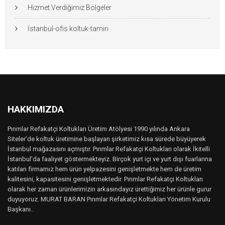
Hizmet Verdiğimiz Bölgeler
İstanbul-ofis koltuk-tamiri
HAKKIMIZDA
Pırımlar Refakatçi Koltukları Üretim Atölyesi 1990 yılında Ankara
Siteler’de koltuk üretimine başlayan şirketimiz kısa sürede büyüyerek
İstanbul mağazasını açmıştır. Pırımlar Refakatçi Koltukları olarak İkitelli
İstanbul’da faaliyet göstermekteyiz. Birçok yurt içi ve yurt dışı fuarlarına
katılan firmamız hem ürün yelpazesini genişletmekte hem de üretim
kalitesini, kapasitesini genişletmektedir. Pırımlar Refakatçi Koltukları
olarak her zaman ürünlerimizin arkasındayız ürettiğimiz her ürünle gurur
duyuyoruz. MURAT BARAN Pırımlar Refakatçi Koltukları Yönetim Kurulu
Başkanı..