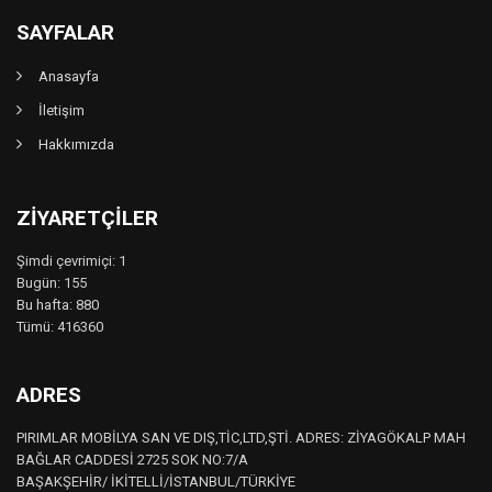
SAYFALAR
Anasayfa
İletişim
Hakkımızda
ZIYARETÇILER
Şimdi çevrimiçi: 1
Bugün: 155
Bu hafta: 880
Tümü: 416360
ADRES
PIRIMLAR MOBİLYA SAN VE DIŞ,TİC,LTD,ŞTİ. ADRES: ZİYAGÖKALP MAH
BAĞLAR CADDESİ 2725 SOK NO:7/A
BAŞAKŞEHİR/ İKİTELLİ/İSTANBUL/TÜRKİYE