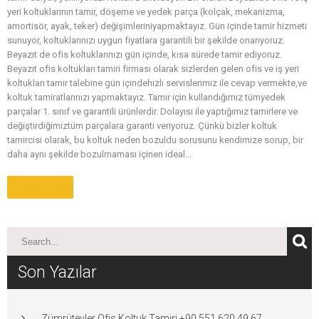
yeri koltuklarının tamir, döşeme ve yedek parça (kolçak, mekanizma,
amortisör, ayak, teker) değişimleriniyapmaktayız. Gün içinde tamir hizmeti
sunuyor, koltuklarınızı uygun fiyatlara garantili bir şekilde onarıyoruz.
Beyazıt de ofis koltuklarınızı gün içinde, kısa sürede tamir ediyoruz.
Beyazıt ofis koltukları tamiri firması olarak sizlerden gelen ofis ve iş yeri
koltukları tamir talebine gün içindehızlı servislerimiz ile cevap vermekte,ve
koltuk tamiratlarınızı yapmaktayız. Tamir için kullandığımız tümyedek
parçalar 1. sınıf ve garantili ürünlerdir. Dolayısı ile yaptığımız tamirlere ve
değiştirdiğimiztüm parçalara garanti veriyoruz. Çünkü bizler koltuk
tamircisi olarak, bu koltuk neden bozuldu sorusunu kendimize sorup, bir
daha aynı şekilde bozulmaması içinen ideal...
Daha Fazla
Son Yazılar
Zümrütevler Ofis Koltuk Tamiri +90 551 620 49 67