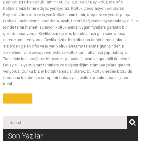
Beylikdüzü Ofis Koltuk Tamiri +90 551 620 49 67 Beylikdüzüde ofis
koltuklarınızı tamir ediyor, yeniliyoruz. Koltuk Dekorasyon Evi olarak
Beylikdüzüde ofis ve iş yeri koltuklarının tamir, döşeme ve yedek parça
(kolçak, mekanizma, amortisör, ayak, teker) değişimleriniyapmaktayız. Gün
içinde tamir hizmeti sunuyor, koltuklarınızı uygun fiyatlara garantili bir
şekilde onarıyoruz. Beylikdüzü de ofis koltuklarınızı gün içinde, kısa
sürede tamir ediyoruz. Beylikdüzü ofis koltukları tamiri firması olarak
sizlerden gelen ofis ve iş yeri koltukları tamir talebine gün içindehızlı
servislerimiz ile cevap vermekte,ve koltuk tamiratlarınızı yapmaktayız.
Tamir için kullandığımız tümyedek parçalar 1. sınıf ve garantili ürünlerdir.
Dolayısı ile yaptığımız tamirlere ve değiştirdiğimiztüm parçalara garanti
veriyoruz. Çünkü bizler koltuk tamircisi olarak, bu koltuk neden bozuldu
sorusunu kendimize sorup, bir daha aynı şekilde bozulmaması içinen
ideal...
Daha Fazla
Son Yazılar