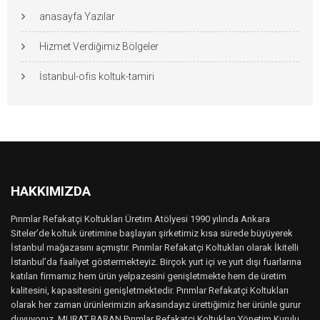
anasayfa Yazılar
Hizmet Verdiğimiz Bölgeler
İstanbul-ofis koltuk-tamiri
HAKKIMIZDA
Pırımlar Refakatçi Koltukları Üretim Atölyesi 1990 yılında Ankara
Siteler’de koltuk üretimine başlayan şirketimiz kısa sürede büyüyerek
İstanbul mağazasını açmıştır. Pırımlar Refakatçi Koltukları olarak İkitelli
İstanbul’da faaliyet göstermekteyiz. Birçok yurt içi ve yurt dışı fuarlarına
katılan firmamız hem ürün yelpazesini genişletmekte hem de üretim
kalitesini, kapasitesini genişletmektedir. Pırımlar Refakatçi Koltukları
olarak her zaman ürünlerimizin arkasındayız ürettiğimiz her ürünle gurur
duyuyoruz. MURAT BARAN Pırımlar Refakatçi Koltukları Yönetim Kurulu