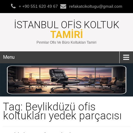
+ +90 551 620 49 67
refakatcikoltugu@gmail.com
İSTANBUL OFIS KOLTUK
TAMIRI
Pırımlar Ofis Ve Büro Koltukları Tamiri
Menu
Tag: Beylikdüzü ofis
koltukları yedek parçacısı