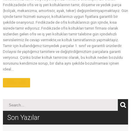
Fındıkzadede ofis ve iş yeri koltuklarının tamir, döşeme ve yedek parça
(kolçak, mekanizma, amortisör, ayak, teker) değişimleriniyapmaktayız. Gün
içinde tamir hizmeti sunuyor, koltuklarınızı uygun fiyatlara garantili bir
şekilde onarıyoruz. Fındıkzade de ofis koltuklarınızı gün içinde, kısa
sürede tamir ediyoruz. Fındıkzade ofis koltukları tamiri firması olarak
sizlerden gelen ofis ve iş yeri koltukları tamir talebine gün içindehızlı
servislerimiz ile cevap vermekte,ve koltuk tamiratlarınızı yapmaktayız.
Tamir için kullandığımız tümyedek parçalar 1. sınıf ve garantili ürünlerdir.
Dolayısı ile yaptığımız tamirlere ve değiştirdiğimiztüm parçalara garanti
veriyoruz. Çünkü bizler koltuk tamircisi olarak, bu koltuk neden bozuldu
sorusunu kendimize sorup, bir daha aynı şekilde bozulmaması içinen
ideal...
Daha Fazla
Son Yazılar