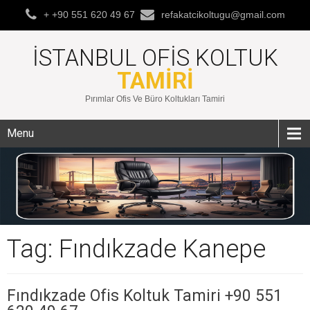
+ +90 551 620 49 67
refakatcikoltugu@gmail.com
İSTANBUL OFIS KOLTUK
TAMIRI
Pırımlar Ofis Ve Büro Koltukları Tamiri
Menu
Tag: Fındıkzade Kanepe
Fındıkzade Ofis Koltuk Tamiri +90 551