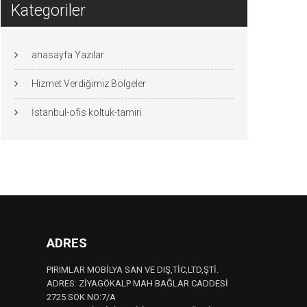
Kategoriler
anasayfa Yazılar
Hizmet Verdiğimiz Bölgeler
İstanbul-ofis koltuk-tamiri
ADRES
PIRIMLAR MOBİLYA SAN VE DIŞ,TİC,LTD,ŞTİ.
ADRES: ZİYAGÖKALP MAH BAĞLAR CADDESİ
2725 SOK NO:7/A