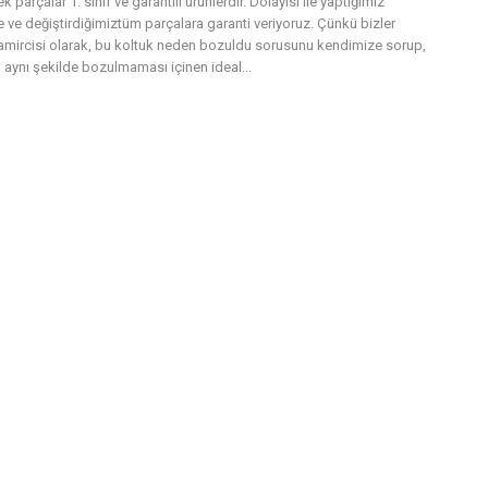
 parçalar 1. sınıf ve garantili ürünlerdir. Dolayısı ile yaptığımız
e ve değiştirdiğimiztüm parçalara garanti veriyoruz. Çünkü bizler
tamircisi olarak, bu koltuk neden bozuldu sorusunu kendimize sorup,
 aynı şekilde bozulmaması içinen ideal...