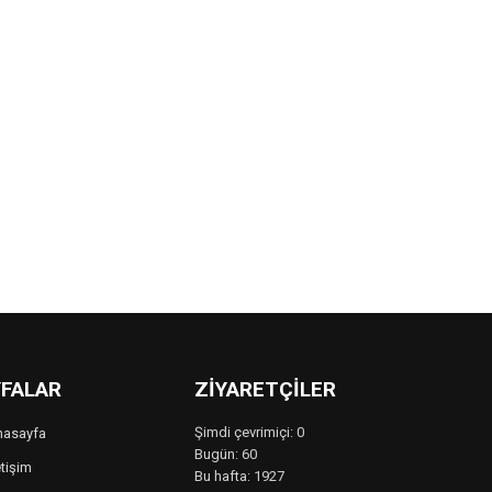
FALAR
ZIYARETÇILER
Şimdi çevrimiçi: 0
nasayfa
Bugün: 60
etişim
Bu hafta: 1927