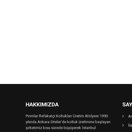
HAKKIMIZDA
SAY
Pırımlar Refakatçi Koltukları Üretim Atölyesi 1990
A
yılında Ankara Siteler’de koltuk üretimine başlayan
İl
şirketimiz kısa sürede büyüyerek İstanbul