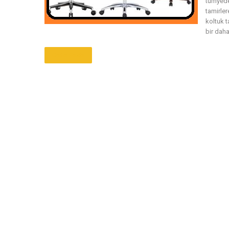
tümyedek
tamirler
koltuk 
bir daha
Daha Fazla