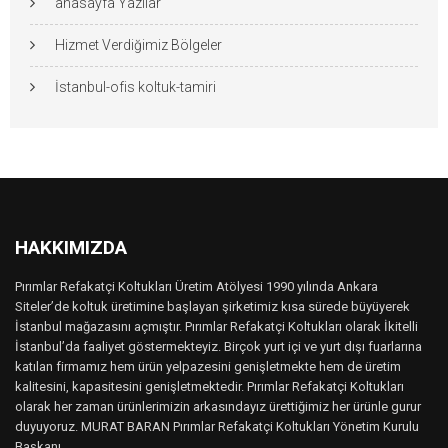
anasayfa Yazılar
Hizmet Verdiğimiz Bölgeler
İstanbul-ofis koltuk-tamiri
HAKKIMIZDA
Pırımlar Refakatçi Koltukları Üretim Atölyesi 1990 yılında Ankara
Siteler’de koltuk üretimine başlayan şirketimiz kısa sürede büyüyerek
İstanbul mağazasını açmıştır. Pırımlar Refakatçi Koltukları olarak İkitelli
İstanbul’da faaliyet göstermekteyiz. Birçok yurt içi ve yurt dışı fuarlarına
katılan firmamız hem ürün yelpazesini genişletmekte hem de üretim
kalitesini, kapasitesini genişletmektedir. Pırımlar Refakatçi Koltukları
olarak her zaman ürünlerimizin arkasındayız ürettiğimiz her ürünle gurur
duyuyoruz. MURAT BARAN Pırımlar Refakatçi Koltukları Yönetim Kurulu
Başkanı..