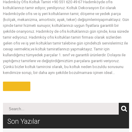
Hadımköy Ofis Koltuk Tamiri +90 551 620 49 67 Hadımköyde ofis
koltuklarınızı tamir ediyor, yeniliyoruz. Koltuk Dekorasyon Evi olarak
Hadımköyde ofis ve iş yeri koltuklarının tamir, döşeme ve yedek parça
(kolçak, mekanizma, amortisör, ayak, teker) değişimleriniyapmaktayız. Gün
içinde tamir hizmeti sunuyor, koltuklarınızı uygun fiyatlara garantili bir
şekilde onarıyoruz. Hadımköy de ofis koltuklarınızı gün içinde, kısa sürede
tamir ediyoruz. Hadımköy ofis koltukları tamiri firması olarak sizlerden
gelen ofis ve iş yeri koltukları tamir talebine gün içindehızlı servislerimiz ile
cevap vermekte,ve koltuk tamiratlarınızı yapmaktayız. Tamir için
kullandığımız tümyedek parçalar 1. sınıf ve garantili ürünlerdir. Dolayısı ile
yaptığımız tamirlere ve değiştirdiğimiztüm parçalara garanti veriyoruz.
Çünkü bizler koltuk tamircisi olarak, bu koltuk neden bozuldu sorusunu
kendimize sorup, bir daha aynı şekilde bozulmaması içinen ideal...
Daha Fazla
Son Yazılar