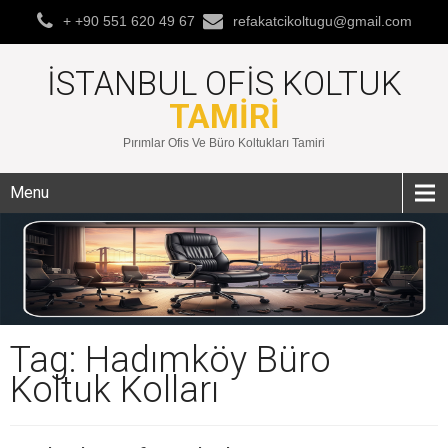
+ +90 551 620 49 67
refakatcikoltugu@gmail.com
İSTANBUL OFIS KOLTUK
TAMIRI
Pırımlar Ofis Ve Büro Koltukları Tamiri
Menu
Tag: Hadımköy Büro
Koltuk Kolları