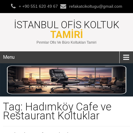
+ +90 551 620 49 67
refakatcikoltugu@gmail.com
İSTANBUL OFIS KOLTUK
TAMIRI
Pırımlar Ofis Ve Büro Koltukları Tamiri
Menu
Tag: Hadımköy Cafe ve
Restaurant Koltuklar