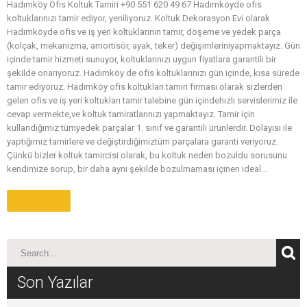
Hadımköy Ofis Koltuk Tamiri +90 551 620 49 67 Hadımköyde ofis
koltuklarınızı tamir ediyor, yeniliyoruz. Koltuk Dekorasyon Evi olarak
Hadımköyde ofis ve iş yeri koltuklarının tamir, döşeme ve yedek parça
(kolçak, mekanizma, amortisör, ayak, teker) değişimleriniyapmaktayız. Gün
içinde tamir hizmeti sunuyor, koltuklarınızı uygun fiyatlara garantili bir
şekilde onarıyoruz. Hadımköy de ofis koltuklarınızı gün içinde, kısa sürede
tamir ediyoruz. Hadımköy ofis koltukları tamiri firması olarak sizlerden
gelen ofis ve iş yeri koltukları tamir talebine gün içindehızlı servislerimiz ile
cevap vermekte,ve koltuk tamiratlarınızı yapmaktayız. Tamir için
kullandığımız tümyedek parçalar 1. sınıf ve garantili ürünlerdir. Dolayısı ile
yaptığımız tamirlere ve değiştirdiğimiztüm parçalara garanti veriyoruz.
Çünkü bizler koltuk tamircisi olarak, bu koltuk neden bozuldu sorusunu
kendimize sorup, bir daha aynı şekilde bozulmaması içinen ideal...
Daha Fazla
Son Yazılar