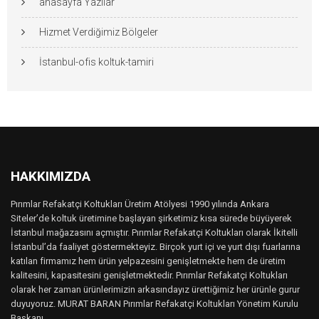
anasayfa Yazılar
Hizmet Verdiğimiz Bölgeler
İstanbul-ofis koltuk-tamiri
HAKKIMIZDA
Pırımlar Refakatçi Koltukları Üretim Atölyesi 1990 yılında Ankara
Siteler’de koltuk üretimine başlayan şirketimiz kısa sürede büyüyerek
İstanbul mağazasını açmıştır. Pırımlar Refakatçi Koltukları olarak İkitelli
İstanbul’da faaliyet göstermekteyiz. Birçok yurt içi ve yurt dışı fuarlarına
katılan firmamız hem ürün yelpazesini genişletmekte hem de üretim
kalitesini, kapasitesini genişletmektedir. Pırımlar Refakatçi Koltukları
olarak her zaman ürünlerimizin arkasındayız ürettiğimiz her ürünle gurur
duyuyoruz. MURAT BARAN Pırımlar Refakatçi Koltukları Yönetim Kurulu
Başkanı..