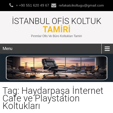
+ +90 551 620 49 67
refakatcikoltugu@gmail.com
İSTANBUL OFIS KOLTUK
TAMIRI
Pırımlar Ofis Ve Büro Koltukları Tamiri
Menu
Tag: Haydarpaşa İnternet
Cafe ve Playstation
Koltukları