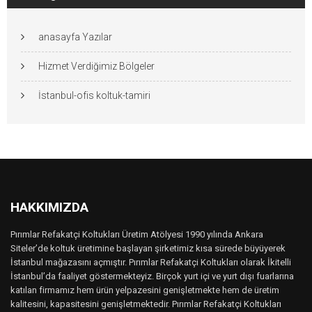
anasayfa Yazılar
Hizmet Verdiğimiz Bölgeler
İstanbul-ofis koltuk-tamiri
HAKKIMIZDA
Pırımlar Refakatçi Koltukları Üretim Atölyesi 1990 yılında Ankara
Siteler’de koltuk üretimine başlayan şirketimiz kısa sürede büyüyerek
İstanbul mağazasını açmıştır. Pırımlar Refakatçi Koltukları olarak İkitelli
İstanbul’da faaliyet göstermekteyiz. Birçok yurt içi ve yurt dışı fuarlarına
katılan firmamız hem ürün yelpazesini genişletmekte hem de üretim
kalitesini, kapasitesini genişletmektedir. Pırımlar Refakatçi Koltukları