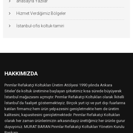
anasayfa Yazılar
Hizmet Verdiğimiz Bölgeler
İstanbul-ofis koltuk-tamiri
HAKKIMIZDA
Pırımlar Refakatçi Koltukları Üretim Atölyesi 1990 yılında Ankara
Siteler’de koltuk üretimine başlayan şirketimiz kısa sürede büyüyerek
İstanbul mağazasını açmıştır. Pırımlar Refakatçi Koltukları olarak İkitelli
İstanbul’da faaliyet göstermekteyiz. Birçok yurt içi ve yurt dışı fuarlarına
katılan firmamız hem ürün yelpazesini genişletmekte hem de üretim
kalitesini, kapasitesini genişletmektedir. Pırımlar Refakatçi Koltukları
olarak her zaman ürünlerimizin arkasındayız ürettiğimiz her ürünle gurur
duyuyoruz. MURAT BARAN Pırımlar Refakatçi Koltukları Yönetim Kurulu
Başkanı..