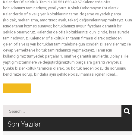
Kalender Ofis Koltuk Tamiri +90 551 620 49 67 Kalenderde ofis
koltuklarınızı tamir ediyor, yeniliyoruz. Koltuk Dekorasyon Evi olarak
Kalenderde ofis ve iş yeri koltuklarının tamir, döşeme ve yedek parça
(kolçak, mekanizma, amortisör, ayak, teker) değişimleriniyapmaktayız. Gün
içinde tamir hizmeti sunuyor, koltuklarınızı uygun fiyatlara garantili bir
şekilde onarıyoruz. Kalender de ofis koltuklarınızı gün içinde, kısa sürede
tamir ediyoruz. Kalender ofis koltukları tamiri firması olarak sizlerden
gelen ofis ve iş yeri koltukları tamir talebine gün içindehızlı servislerimiz ile
cevap vermekte,ve koltuk tamiratlarınızı yapmaktayız. Tamir için
kullandığımız tümyedek parçalar 1. sınıf ve garantili ürünlerdir. Dolayısı ile
yaptığımız tamirlere ve değiştirdiğimiztüm parçalara garanti veriyoruz.
Çünkü bizler koltuk tamircisi olarak, bu koltuk neden bozuldu sorusunu
kendimize sorup, bir daha aynı şekilde bozulmaması içinen ideal...
Daha Fazla
Son Yazılar