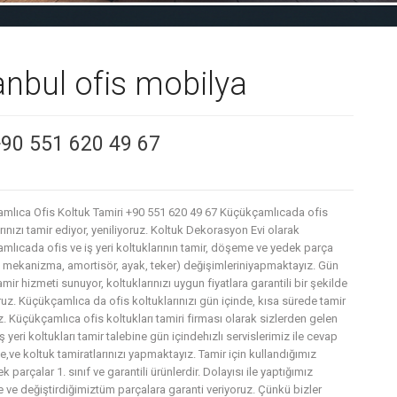
anbul ofis mobilya
+90 551 620 49 67
mlıca Ofis Koltuk Tamiri +90 551 620 49 67 Küçükçamlıcada ofis
rınızı tamir ediyor, yeniliyoruz. Koltuk Dekorasyon Evi olarak
mlıcada ofis ve iş yeri koltuklarının tamir, döşeme ve yedek parça
, mekanizma, amortisör, ayak, teker) değişimleriniyapmaktayız. Gün
amir hizmeti sunuyor, koltuklarınızı uygun fiyatlara garantili bir şekilde
uz. Küçükçamlıca da ofis koltuklarınızı gün içinde, kısa sürede tamir
. Küçükçamlıca ofis koltukları tamiri firması olarak sizlerden gelen
iş yeri koltukları tamir talebine gün içindehızlı servislerimiz ile cevap
,ve koltuk tamiratlarınızı yapmaktayız. Tamir için kullandığımız
 parçalar 1. sınıf ve garantili ürünlerdir. Dolayısı ile yaptığımız
e ve değiştirdiğimiztüm parçalara garanti veriyoruz. Çünkü bizler