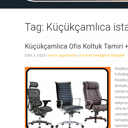
Tag: Küçükçamlıca ist
Küçükçamlıca Ofis Koltuk Tamiri 
Eylül 5, 2020
|
Yorum yapılmamış
|
Hizmet Verdiğimiz Bölgeler
Küçükça
koltukla
Küçükça
(kolçak
içinde t
onarıyor
ediyoruz
ofis ve 
vermekte
tümyedek
tamirler