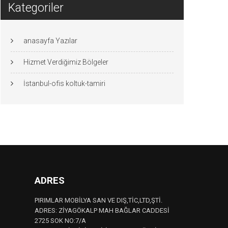
Kategoriler
anasayfa Yazılar
Hizmet Verdiğimiz Bölgeler
İstanbul-ofis koltuk-tamiri
ADRES
PIRIMLAR MOBİLYA SAN VE DIŞ,TİC,LTD,ŞTİ.
ADRES: ZİYAGÖKALP MAH BAĞLAR CADDESİ
2725 SOK NO:7/A