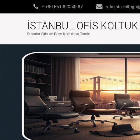
+ +90 551 620 49 67
refakatcikoltug
İSTANBUL OFIS KOLTU
Pırımlar Ofis Ve Büro Koltukları Tamiri