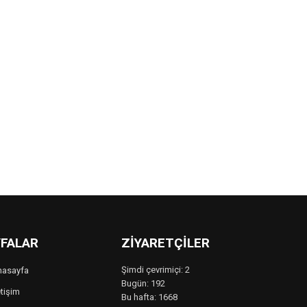
FALAR
ZIYARETÇILER
Şimdi çevrimiçi: 2
nasayfa
Bugün: 192
etişim
Bu hafta: 1668