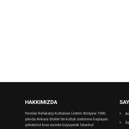
HAKKIMIZDA
SAY
Pırımlar Refakatçi Koltukları Üretim Atölyesi 1990
A
yılında Ankara Siteler’de koltuk üretimine başlayan
İl
şirketimiz kısa sürede büyüyerek İstanbul