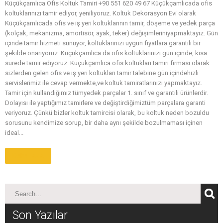
Küçükçamlıca Ofis Koltuk Tamiri +90 551 620 49 67 Küçükçamlıcada ofis
koltuklarınızı tamir ediyor, yeniliyoruz. Koltuk Dekorasyon Evi olarak
Küçükçamlıcada ofis ve iş yeri koltuklarının tamir, döşeme ve yedek parça
(kolçak, mekanizma, amortisör, ayak, teker) değişimleriniyapmaktayız. Gün
içinde tamir hizmeti sunuyor, koltuklarınızı uygun fiyatlara garantili bir
şekilde onarıyoruz. Küçükçamlıca da ofis koltuklarınızı gün içinde, kısa
sürede tamir ediyoruz. Küçükçamlıca ofis koltukları tamiri firması olarak
sizlerden gelen ofis ve iş yeri koltukları tamir talebine gün içindehızlı
servislerimiz ile cevap vermekte,ve koltuk tamiratlarınızı yapmaktayız.
Tamir için kullandığımız tümyedek parçalar 1. sınıf ve garantili ürünlerdir.
Dolayısı ile yaptığımız tamirlere ve değiştirdiğimiztüm parçalara garanti
veriyoruz. Çünkü bizler koltuk tamircisi olarak, bu koltuk neden bozuldu
sorusunu kendimize sorup, bir daha aynı şekilde bozulmaması içinen
ideal...
Daha Fazla
Son Yazılar