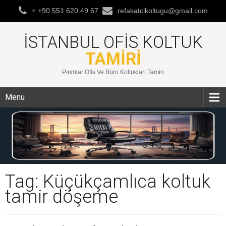
+ +90 551 620 49 67
refakatcikoltugu@gmail.com
İSTANBUL OFIS KOLTUK
TAMIRI
Pırımlar Ofis Ve Büro Koltukları Tamiri
Menu
Tag: Küçükçamlıca koltuk
tamir döşeme