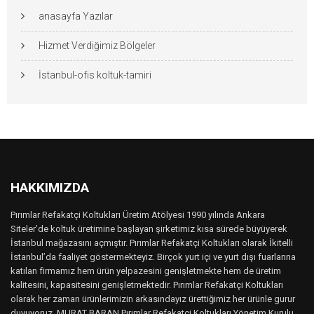
anasayfa Yazılar
Hizmet Verdiğimiz Bölgeler
İstanbul-ofis koltuk-tamiri
HAKKIMIZDA
Pırımlar Refakatçi Koltukları Üretim Atölyesi 1990 yılında Ankara
Siteler’de koltuk üretimine başlayan şirketimiz kısa sürede büyüyerek
İstanbul mağazasını açmıştır. Pırımlar Refakatçi Koltukları olarak İkitelli
İstanbul’da faaliyet göstermekteyiz. Birçok yurt içi ve yurt dışı fuarlarına
katılan firmamız hem ürün yelpazesini genişletmekte hem de üretim
kalitesini, kapasitesini genişletmektedir. Pırımlar Refakatçi Koltukları
olarak her zaman ürünlerimizin arkasındayız ürettiğimiz her ürünle gurur
duyuyoruz. MURAT BARAN Pırımlar Refakatçi Koltukları Yönetim Kurulu