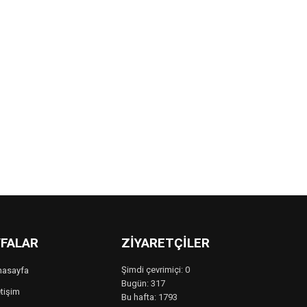
FALAR
ZIYARETÇILER
Şimdi çevrimiçi: 0
nasayfa
Bugün: 317
etişim
Bu hafta: 1793