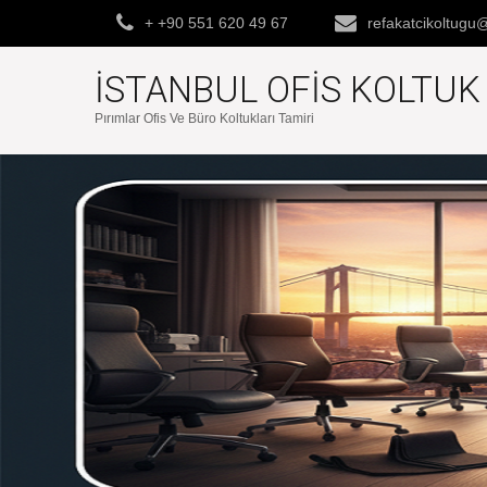
+ +90 551 620 49 67
refakatcikoltug
İSTANBUL OFIS KOLTU
Pırımlar Ofis Ve Büro Koltukları Tamiri