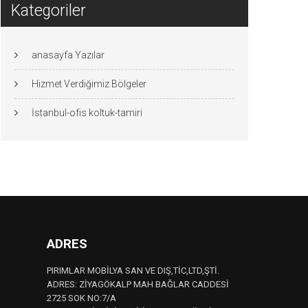
Kategoriler
anasayfa Yazılar
Hizmet Verdiğimiz Bölgeler
İstanbul-ofis koltuk-tamiri
ADRES
PIRIMLAR MOBİLYA SAN VE DIŞ,TİC,LTD,ŞTİ.
ADRES: ZİYAGÖKALP MAH BAĞLAR CADDESİ
2725 SOK NO:7/A