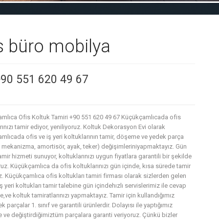
s büro mobilya
+90 551 620 49 67
mlıca Ofis Koltuk Tamiri +90 551 620 49 67 Küçükçamlıcada ofis
rınızı tamir ediyor, yeniliyoruz. Koltuk Dekorasyon Evi olarak
mlıcada ofis ve iş yeri koltuklarının tamir, döşeme ve yedek parça
, mekanizma, amortisör, ayak, teker) değişimleriniyapmaktayız. Gün
amir hizmeti sunuyor, koltuklarınızı uygun fiyatlara garantili bir şekilde
uz. Küçükçamlıca da ofis koltuklarınızı gün içinde, kısa sürede tamir
. Küçükçamlıca ofis koltukları tamiri firması olarak sizlerden gelen
iş yeri koltukları tamir talebine gün içindehızlı servislerimiz ile cevap
,ve koltuk tamiratlarınızı yapmaktayız. Tamir için kullandığımız
 parçalar 1. sınıf ve garantili ürünlerdir. Dolayısı ile yaptığımız
e ve değiştirdiğimiztüm parçalara garanti veriyoruz. Çünkü bizler