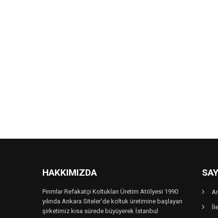
HAKKIMIZDA
SAY
Pırımlar Refakatçi Koltukları Üretim Atölyesi 1990
A
yılında Ankara Siteler’de koltuk üretimine başlayan
İl
şirketimiz kısa sürede büyüyerek İstanbul