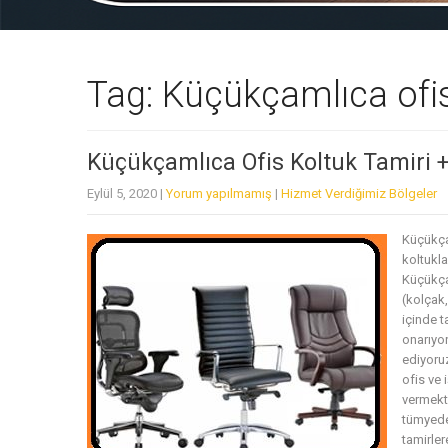
Tag: Küçükçamlıca ofi
Küçükçamlıca Ofis Koltuk Tamiri 
Eylül 5, 2020
|
Yorum yapılmamış
|
Hizmet Verdiğimiz Bölgeler
Küçükça
koltukla
Küçükça
(kolçak
içinde t
onarıyor
ediyoruz
ofis ve 
vermekte
tümyedek
tamirler