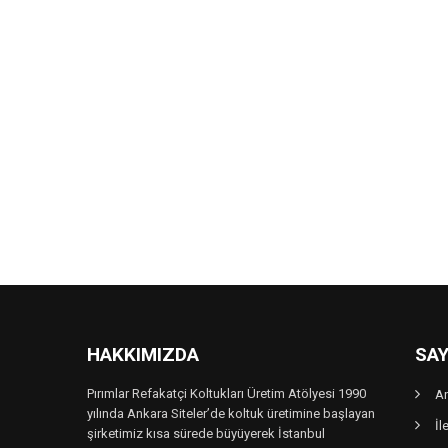
HAKKIMIZDA
SAY
Pırımlar Refakatçi Koltukları Üretim Atölyesi 1990
A
yılında Ankara Siteler’de koltuk üretimine başlayan
İl
şirketimiz kısa sürede büyüyerek İstanbul