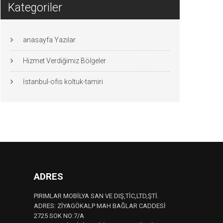
Kategoriler
anasayfa Yazılar
Hizmet Verdiğimiz Bölgeler
İstanbul-ofis koltuk-tamiri
ADRES
PIRIMLAR MOBİLYA SAN VE DIŞ,TİC,LTD,ŞTİ.
ADRES: ZİYAGÖKALP MAH BAĞLAR CADDESİ
2725 SOK NO:7/A