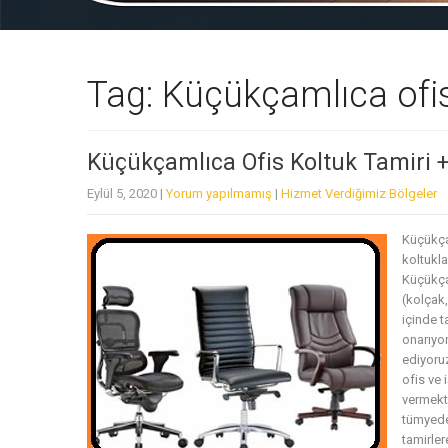
Tag: Küçükçamlıca ofis
Küçükçamlıca Ofis Koltuk Tamiri 
Eylül 5, 2020
|
Yorum yapılmamış
|
Hizmet Verdiğimiz Bölgeler
Küçükça
koltukla
Küçükça
(kolçak
içinde t
onarıyor
ediyoruz
ofis ve 
vermekte
tümyedek
tamirler