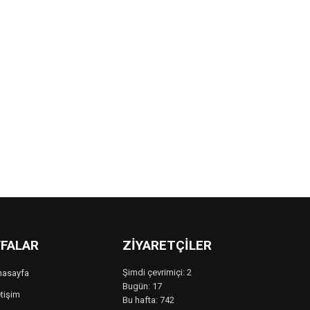
FALAR
ZIYARETÇILER
Şimdi çevrimiçi: 2
nasayfa
Bugün: 17
etişim
Bu hafta: 742