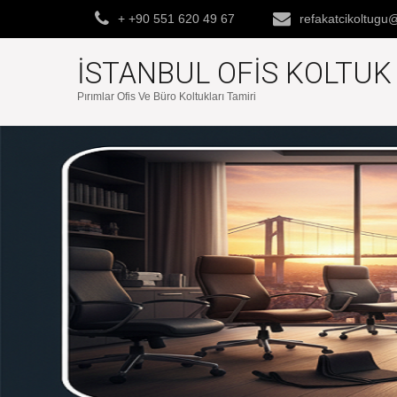
+ +90 551 620 49 67
refakatcikoltug
İSTANBUL OFIS KOLTU
Pırımlar Ofis Ve Büro Koltukları Tamiri