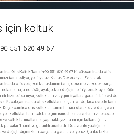
 için koltuk
+90 551 620 49 67
mlıca Ofis Koltuk Tamiri +90 551 620 49 67 Küçükçamlıcada ofis
rınızı tamir ediyor, yeniliyoruz. Koltuk Dekorasyon Evi olarak
mlıcada ofis ve iş yeri koltuklarının tamir, döşeme ve yedek parça
, mekanizma, amortisör, ayak, teker) değişimleriniyapmaktayız. Gün
amir hizmeti sunuyor, koltuklarınızı uygun fiyatlara garantili bir şekilde
uz. Küçükçamlıca da ofis koltuklarınızı gün içinde, kısa sürede tamir
. Küçükçamlıca ofis koltukları tamiri firması olarak sizlerden gelen
iş yeri koltukları tamir talebine gün içindehızlı servislerimiz ile cevap
,ve koltuk tamiratlarınızı yapmaktayız. Tamir için kullandığımız
 parçalar 1. sınıf ve garantili ürünlerdir. Dolayısı ile yaptığımız
e ve değiştirdiğimiztüm parçalara garanti veriyoruz. Çünkü bizler