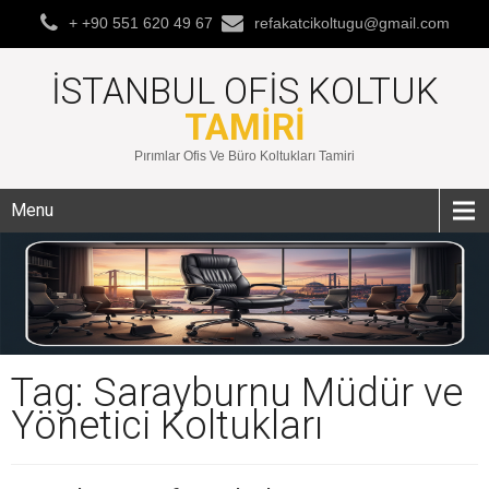
+ +90 551 620 49 67
refakatcikoltugu@gmail.com
İSTANBUL OFIS KOLTUK
TAMIRI
Pırımlar Ofis Ve Büro Koltukları Tamiri
Menu
Tag: Sarayburnu Müdür ve
Yönetici Koltukları