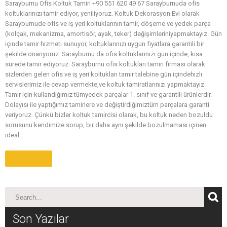
Sarayburnu Ofis Koltuk Tamiri +90 551 620 49 67 Sarayburnuda ofis
koltuklarınızı tamir ediyor, yeniliyoruz. Koltuk Dekorasyon Evi olarak
Sarayburnude ofis ve iş yeri koltuklarının tamir, döşeme ve yedek parça
(kolçak, mekanizma, amortisör, ayak, teker) değişimleriniyapmaktayız. Gün
içinde tamir hizmeti sunuyor, koltuklarınızı uygun fiyatlara garantili bir
şekilde onarıyoruz. Sarayburnu da ofis koltuklarınızı gün içinde, kısa
sürede tamir ediyoruz. Sarayburnu ofis koltukları tamiri firması olarak
sizlerden gelen ofis ve iş yeri koltukları tamir talebine gün içindehızlı
servislerimiz ile cevap vermekte,ve koltuk tamiratlarınızı yapmaktayız.
Tamir için kullandığımız tümyedek parçalar 1. sınıf ve garantili ürünlerdir.
Dolayısı ile yaptığımız tamirlere ve değiştirdiğimiztüm parçalara garanti
veriyoruz. Çünkü bizler koltuk tamircisi olarak, bu koltuk neden bozuldu
sorusunu kendimize sorup, bir daha aynı şekilde bozulmaması içinen
ideal...
Daha Fazla
Son Yazılar