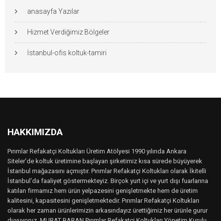
anasayfa Yazılar
Hizmet Verdiğimiz Bölgeler
İstanbul-ofis koltuk-tamiri
HAKKIMIZDA
Pırımlar Refakatçi Koltukları Üretim Atölyesi 1990 yılında Ankara
Siteler’de koltuk üretimine başlayan şirketimiz kısa sürede büyüyerek
İstanbul mağazasını açmıştır. Pırımlar Refakatçi Koltukları olarak İkitelli
İstanbul’da faaliyet göstermekteyiz. Birçok yurt içi ve yurt dışı fuarlarına
katılan firmamız hem ürün yelpazesini genişletmekte hem de üretim
kalitesini, kapasitesini genişletmektedir. Pırımlar Refakatçi Koltukları
olarak her zaman ürünlerimizin arkasındayız ürettiğimiz her ürünle gurur
duyuyoruz. MURAT BARAN Pırımlar Refakatçi Koltukları Yönetim Kurulu