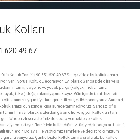
uk Kolları
51 620 49 67
 Ofis Koltuk Tamiri +90 551 620 49 67 Sarıgazide ofis koltuklarınızı
iyor, yeniliyoruz. Koltuk Dekorasyon Evi olarak Sarıgazide ofis ve iş
ltuklarının tamir, döşeme ve yedek parça (kolçak, mekanizma,
r, ayak, teker) değişimleriniyapmaktayız. Gün içinde tamir hizmeti
 koltuklarınızı uygun fiyatlara garantili bir şekilde onarıyoruz. Sarıgazi
koltuklarınızı gün içinde, kısa sürede tamir ediyoruz. Sarıgazi ofis
rı tamiri firması olarak sizlerden gelen ofis ve iş yeri koltukları tamir
 gün içindehızlı servislerimiz ile cevap vermekte,ve koltuk
arınızı yapmaktayız. Tamir için kullandığımız tümyedek parçalar 1. sınıf
tili ürünlerdir. Dolayısı ile yaptığımız tamirlere ve değiştirdiğimiztüm
a garanti veriyoruz. Çünkü bizler koltuk tamircisi olarak, bu koltuk