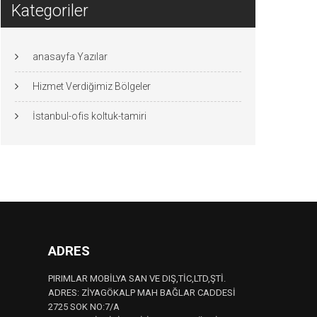
Kategoriler
anasayfa Yazılar
Hizmet Verdiğimiz Bölgeler
İstanbul-ofis koltuk-tamiri
ADRES
PIRIMLAR MOBİLYA SAN VE DIŞ,TİC,LTD,ŞTİ.
ADRES: ZİYAGÖKALP MAH BAĞLAR CADDESİ
2725 SOK NO:7/A