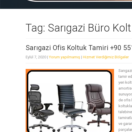
Tag: Sarıgazi Büro Kolt
Sarıgazi Ofis Koltuk Tamiri +90 5
Eylül 7, 2020
|
Yorum yapılmamış
|
Hizmet Verdiğimiz Bölgeler
Sarıgazi
tamir ed
yeri ko
amortisö
sunuyor,
de ofis 
koltukla
talebine
tamiratl
ve garan
parçalar