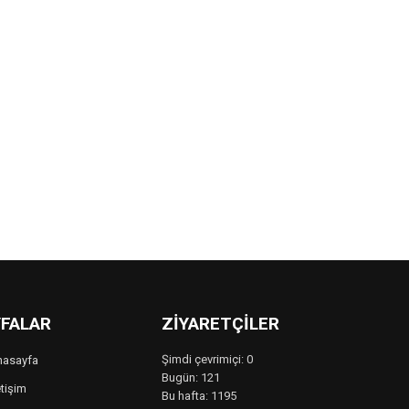
FALAR
ZIYARETÇILER
Şimdi çevrimiçi: 0
nasayfa
Bugün: 121
etişim
Bu hafta: 1195