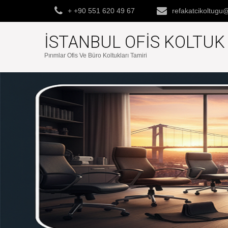
+ +90 551 620 49 67
refakatcikoltug
İSTANBUL OFIS KOLTU
Pırımlar Ofis Ve Büro Koltukları Tamiri