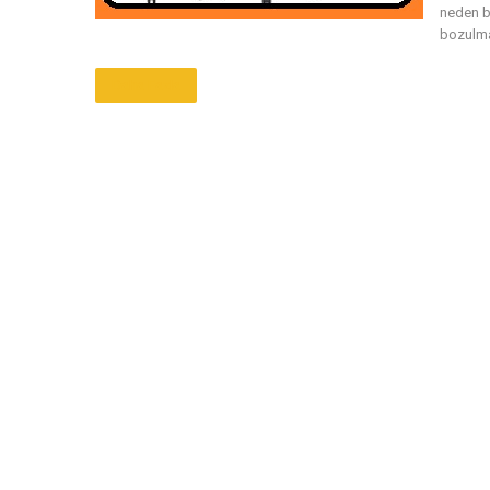
neden b
bozulma
Daha Fazla