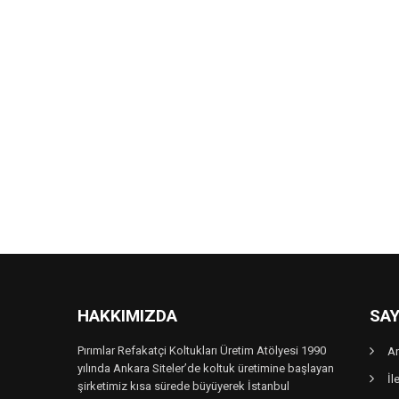
HAKKIMIZDA
SAY
Pırımlar Refakatçi Koltukları Üretim Atölyesi 1990
A
yılında Ankara Siteler’de koltuk üretimine başlayan
İl
şirketimiz kısa sürede büyüyerek İstanbul