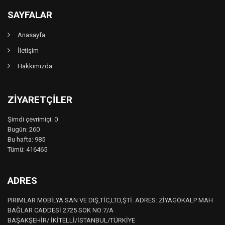
SAYFALAR
Anasayfa
İletişim
Hakkımızda
ZIYARETÇILER
Şimdi çevrimiçi: 0
Bugün: 260
Bu hafta: 985
Tümü: 416465
ADRES
PIRIMLAR MOBİLYA SAN VE DIŞ,TİC,LTD,ŞTİ. ADRES: ZİYAGÖKALP MAH
BAĞLAR CADDESİ 2725 SOK NO:7/A
BAŞAKŞEHİR/ İKİTELLİ/İSTANBUL/TÜRKİYE