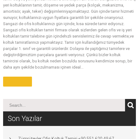
yeri koltuklarının tamir, döşeme ve yedek parça (kolçak, mekanizma,
amortisör, ayak, teker) değişimleriniyapmaktayız. Gün içinde tamir hizmeti
sunuyor, koltuklarınızı uygun fiyatlara garantili bir şekilde onarıyoruz.
Sarıgazi de ofis koltuklarınızı gün içinde, kısa sürede tamir ediyoruz.
Sarıgazi ofis koltukları tamiri firması olarak sizlerden gelen ofis ve iş yeri
koltukları tamir talebine gün içindehızlı servislerimiz ile cevap vermekte,ve
koltuk tamiratlarınızı yapmaktayız. Tamir için kullandığımız tümyedek
parçalar 1. sınıf ve garantili ürünlerdir. Dolayısı ile yaptığımız tamirlere ve
değiştirdiğimiztüm parçalara garanti veriyoruz. Çünkü bizler koltuk
tamircisi olarak, bu koltuk neden bozuldu sorusunu kendimize sorup, bir
daha aynı şekilde bozulmaması içinen ideal...
Daha Fazla
Son Yazılar
Zümrütevler Ofis Koltuk Tamiri +90 551 620 49 67