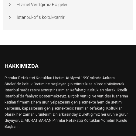
Hizmet Verdiğimiz Bölgeler
İstanbul-ofis koltuk-tamiri
HAKKIMIZDA
Pırımlar Refakatçi Koltukları Üretim Atölyesi 1990 yılında Ankara
Siteler’de koltuk üretimine başlayan şirketimiz kısa sürede büyüyerek
İstanbul mağazasını açmıştır. Pırımlar Refakatçi Koltukları olarak İkitelli
İstanbul’da faaliyet göstermekteyiz. Birçok yurt içi ve yurt dışı fuarlarına
katılan firmamız hem ürün yelpazesini genişletmekte hem de üretim
kalitesini, kapasitesini genişletmektedir. Pırımlar Refakatçi Koltukları
olarak her zaman ürünlerimizin arkasındayız ürettiğimiz her ürünle gurur
duyuyoruz. MURAT BARAN Pırımlar Refakatçi Koltukları Yönetim Kurulu
Başkanı..