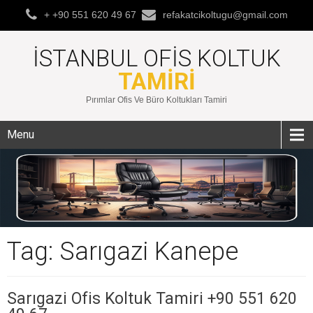
+ +90 551 620 49 67
refakatcikoltugu@gmail.com
İSTANBUL OFIS KOLTUK
TAMIRI
Pırımlar Ofis Ve Büro Koltukları Tamiri
Menu
Tag: Sarıgazi Kanepe
Sarıgazi Ofis Koltuk Tamiri +90 551 620