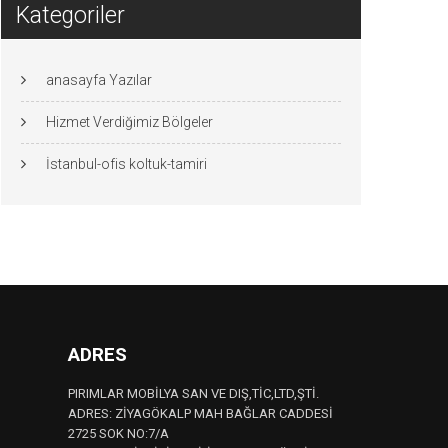
Kategoriler
anasayfa Yazılar
Hizmet Verdiğimiz Bölgeler
İstanbul-ofis koltuk-tamiri
ADRES
PIRIMLAR MOBİLYA SAN VE DIŞ,TİC,LTD,ŞTİ.
ADRES: ZİYAGÖKALP MAH BAĞLAR CADDESİ
2725 SOK NO:7/A