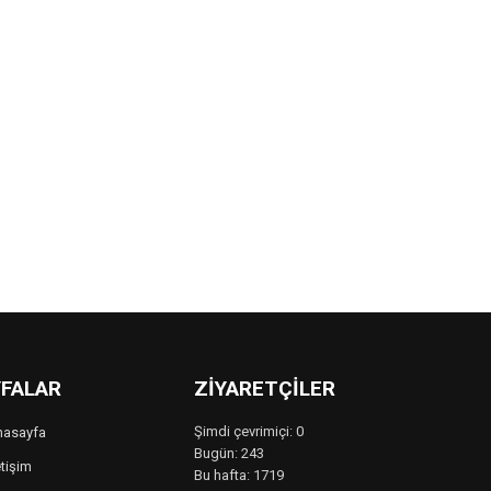
FALAR
ZIYARETÇILER
Şimdi çevrimiçi: 0
nasayfa
Bugün: 243
etişim
Bu hafta: 1719