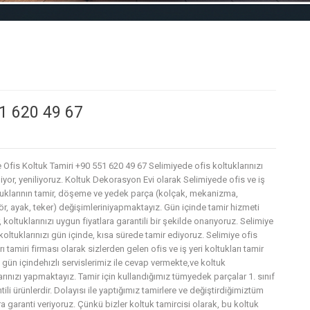
51 620 49 67
 Ofis Koltuk Tamiri +90 551 620 49 67 Selimiyede ofis koltuklarınızı
iyor, yeniliyoruz. Koltuk Dekorasyon Evi olarak Selimiyede ofis ve iş
ltuklarının tamir, döşeme ve yedek parça (kolçak, mekanizma,
r, ayak, teker) değişimleriniyapmaktayız. Gün içinde tamir hizmeti
 koltuklarınızı uygun fiyatlara garantili bir şekilde onarıyoruz. Selimiye
koltuklarınızı gün içinde, kısa sürede tamir ediyoruz. Selimiye ofis
rı tamiri firması olarak sizlerden gelen ofis ve iş yeri koltukları tamir
 gün içindehızlı servislerimiz ile cevap vermekte,ve koltuk
arınızı yapmaktayız. Tamir için kullandığımız tümyedek parçalar 1. sınıf
tili ürünlerdir. Dolayısı ile yaptığımız tamirlere ve değiştirdiğimiztüm
a garanti veriyoruz. Çünkü bizler koltuk tamircisi olarak, bu koltuk