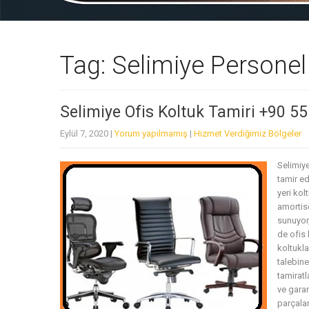
Tag: Selimiye Personel
Selimiye Ofis Koltuk Tamiri +90 5
Eylül 7, 2020
|
Yorum yapılmamış
|
Hizmet Verdiğimiz Bölgeler
Selimiye
tamir ed
yeri ko
amortisö
sunuyor,
de ofis 
koltukla
talebine
tamiratl
ve garan
parçalar