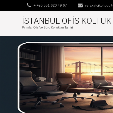
+ +90 551 620 49 67
refakatcikoltug
İSTANBUL OFIS KOLTU
Pırımlar Ofis Ve Büro Koltukları Tamiri