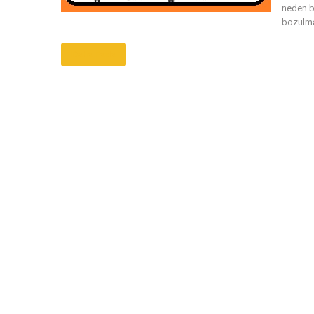
neden b
bozulma
Daha Fazla