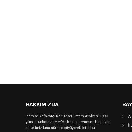
HAKKIMIZDA
SAY
Pırımlar Refakatçi Koltukları Üretim Atölyesi 1990
A
yılında Ankara Siteler’de koltuk üretimine başlayan
İl
şirketimiz kısa sürede büyüyerek İstanbul