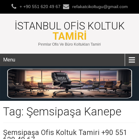
+ +90 551 620 49 67
refakatcikoltugu@gmail.com
İSTANBUL OFIS KOLTUK
TAMIRI
Pırımlar Ofis Ve Büro Koltukları Tamiri
Menu
Tag: Şemsipaşa Kanepe
Şemsipaşa Ofis Koltuk Tamiri +90 551