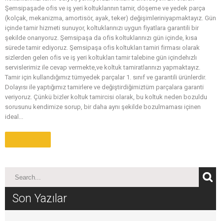
Şemsipaşade ofis ve iş yeri koltuklarının tamir, döşeme ve yedek parça
(kolçak, mekanizma, amortisör, ayak, teker) değişimleriniyapmaktayız. Gün
içinde tamir hizmeti sunuyor, koltuklarınızı uygun fiyatlara garantili bir
şekilde onarıyoruz. Şemsipaşa da ofis koltuklarınızı gün içinde, kısa
sürede tamir ediyoruz. Şemsipaşa ofis koltukları tamiri firması olarak
sizlerden gelen ofis ve iş yeri koltukları tamir talebine gün içindehızlı
servislerimiz ile cevap vermekte,ve koltuk tamiratlarınızı yapmaktayız.
Tamir için kullandığımız tümyedek parçalar 1. sınıf ve garantili ürünlerdir.
Dolayısı ile yaptığımız tamirlere ve değiştirdiğimiztüm parçalara garanti
veriyoruz. Çünkü bizler koltuk tamircisi olarak, bu koltuk neden bozuldu
sorusunu kendimize sorup, bir daha aynı şekilde bozulmaması içinen
ideal...
Daha Fazla
Son Yazılar