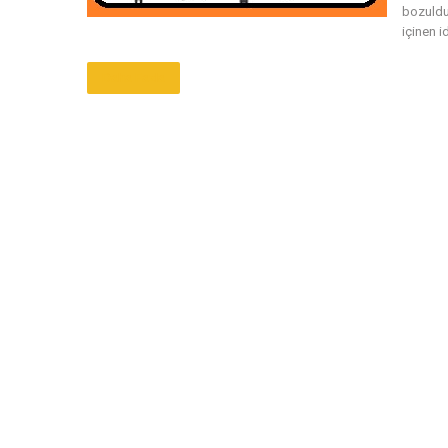
bozuldu
içinen id
Daha Fazla