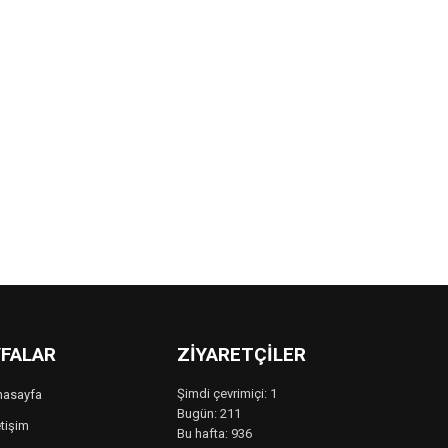
FALAR
ZIYARETÇILER
Şimdi çevrimiçi: 1
nasayfa
Bugün: 211
etişim
Bu hafta: 936