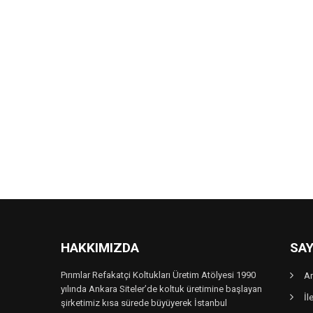
HAKKIMIZDA
SAY
Pırımlar Refakatçi Koltukları Üretim Atölyesi 1990
A
yılında Ankara Siteler’de koltuk üretimine başlayan
İl
şirketimiz kısa sürede büyüyerek İstanbul