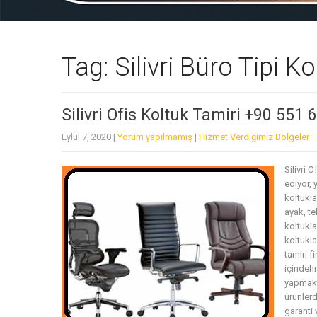
Tag: Silivri Büro Tipi Ko
Silivri Ofis Koltuk Tamiri +90 551 
Eylül 7, 2020
|
Yorum yapılmamış
|
Hizmet Verdiğimiz Bölgeler
Silivri 
ediyor, 
koltukl
ayak, te
koltukla
koltukla
tamiri f
içindehı
yapmakta
ürünlerd
garanti 