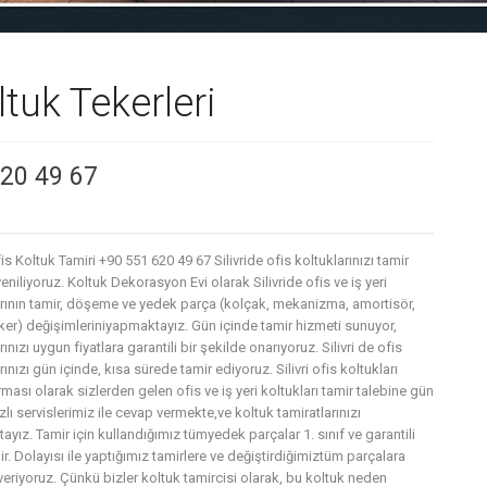
ltuk Tekerleri
620 49 67
Ofis Koltuk Tamiri +90 551 620 49 67 Silivride ofis koltuklarınızı tamir
yeniliyoruz. Koltuk Dekorasyon Evi olarak Silivride ofis ve iş yeri
arının tamir, döşeme ve yedek parça (kolçak, mekanizma, amortisör,
ker) değişimleriniyapmaktayız. Gün içinde tamir hizmeti sunuyor,
rınızı uygun fiyatlara garantili bir şekilde onarıyoruz. Silivri de ofis
rınızı gün içinde, kısa sürede tamir ediyoruz. Silivri ofis koltukları
irması olarak sizlerden gelen ofis ve iş yeri koltukları tamir talebine gün
zlı servislerimiz ile cevap vermekte,ve koltuk tamiratlarınızı
yız. Tamir için kullandığımız tümyedek parçalar 1. sınıf ve garantili
ir. Dolayısı ile yaptığımız tamirlere ve değiştirdiğimiztüm parçalara
veriyoruz. Çünkü bizler koltuk tamircisi olarak, bu koltuk neden