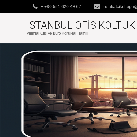
+ +90 551 620 49 67
refakatcikoltug
İSTANBUL OFIS KOLTU
Pırımlar Ofis Ve Büro Koltukları Tamiri