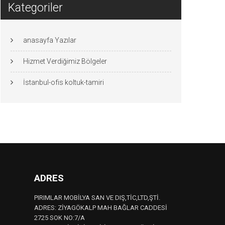
Kategoriler
anasayfa Yazılar
Hizmet Verdiğimiz Bölgeler
İstanbul-ofis koltuk-tamiri
ADRES
PIRIMLAR MOBİLYA SAN VE DIŞ,TİC,LTD,ŞTİ.
ADRES: ZİYAGÖKALP MAH BAĞLAR CADDESİ
2725 SOK NO:7/A