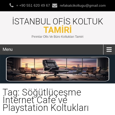
+ +90 551 620 49 67
refakatcikoltugu@gmail.com
İSTANBUL OFIS KOLTUK
TAMIRI
Pırımlar Ofis Ve Büro Koltukları Tamiri
Menu
Tag: Söğütlüçeşme
İnternet Cafe ve
Playstation Koltukları