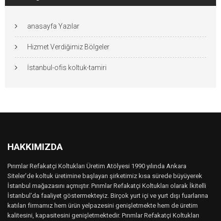
anasayfa Yazılar
Hizmet Verdiğimiz Bölgeler
İstanbul-ofis koltuk-tamiri
HAKKIMIZDA
Pırımlar Refakatçi Koltukları Üretim Atölyesi 1990 yılında Ankara
Siteler’de koltuk üretimine başlayan şirketimiz kısa sürede büyüyerek
İstanbul mağazasını açmıştır. Pırımlar Refakatçi Koltukları olarak İkitelli
İstanbul’da faaliyet göstermekteyiz. Birçok yurt içi ve yurt dışı fuarlarına
katılan firmamız hem ürün yelpazesini genişletmekte hem de üretim
kalitesini, kapasitesini genişletmektedir. Pırımlar Refakatçi Koltukları