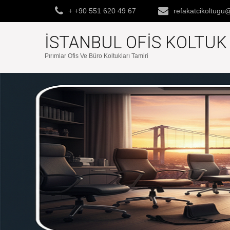
+ +90 551 620 49 67
refakatcikoltug
İSTANBUL OFIS KOLTU
Pırımlar Ofis Ve Büro Koltukları Tamiri