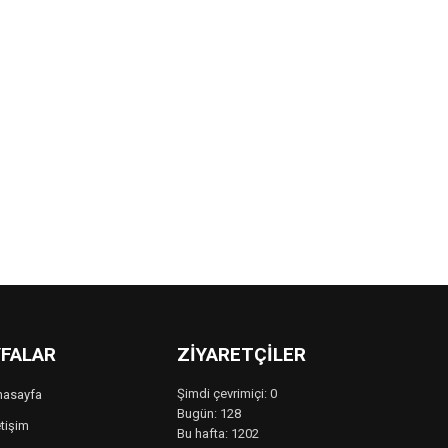
FALAR
ZIYARETÇILER
Şimdi çevrimiçi: 0
nasayfa
Bugün: 128
etişim
Bu hafta: 1202