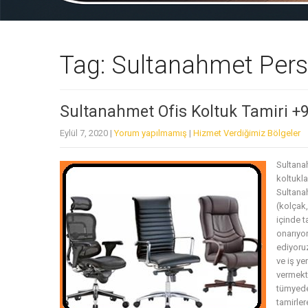
Tag: Sultanahmet Pers
Sultanahmet Ofis Koltuk Tamiri +
Eylül 7, 2020
|
Yorum yapılmamış
|
Hizmet Verdiğimiz Bölgeler
Sultana
koltukla
Sultanah
(kolçak
içinde t
onarıyor
ediyoruz
ve iş ye
vermekte
tümyedek
tamirler