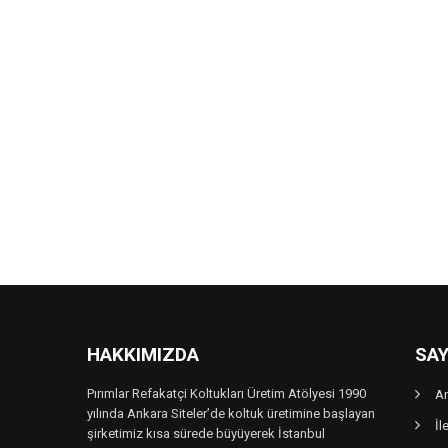
HAKKIMIZDA
SAY
Pırımlar Refakatçi Koltukları Üretim Atölyesi 1990
A
yılında Ankara Siteler’de koltuk üretimine başlayan
İl
şirketimiz kısa sürede büyüyerek İstanbul