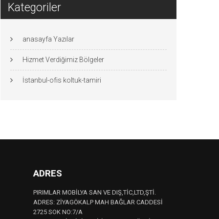
Kategoriler
anasayfa Yazılar
Hizmet Verdiğimiz Bölgeler
İstanbul-ofis koltuk-tamiri
ADRES
PIRIMLAR MOBİLYA SAN VE DIŞ,TİC,LTD,ŞTİ.
ADRES: ZİYAGÖKALP MAH BAĞLAR CADDESİ
2725 SOK NO:7/A