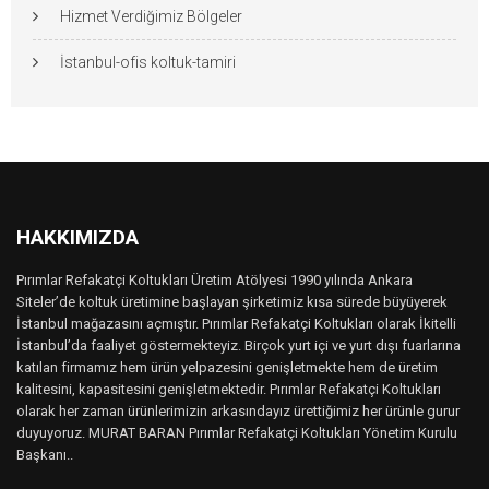
Hizmet Verdiğimiz Bölgeler
İstanbul-ofis koltuk-tamiri
HAKKIMIZDA
Pırımlar Refakatçi Koltukları Üretim Atölyesi 1990 yılında Ankara
Siteler’de koltuk üretimine başlayan şirketimiz kısa sürede büyüyerek
İstanbul mağazasını açmıştır. Pırımlar Refakatçi Koltukları olarak İkitelli
İstanbul’da faaliyet göstermekteyiz. Birçok yurt içi ve yurt dışı fuarlarına
katılan firmamız hem ürün yelpazesini genişletmekte hem de üretim
kalitesini, kapasitesini genişletmektedir. Pırımlar Refakatçi Koltukları
olarak her zaman ürünlerimizin arkasındayız ürettiğimiz her ürünle gurur
duyuyoruz. MURAT BARAN Pırımlar Refakatçi Koltukları Yönetim Kurulu
Başkanı..