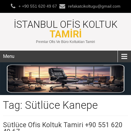
+ +90 551 620 49 67
refakatcikoltugu@gmail.com
İSTANBUL OFIS KOLTUK
TAMIRI
Pırımlar Ofis Ve Büro Koltukları Tamiri
Menu
Tag: Sütlüce Kanepe
Sütlüce Ofis Koltuk Tamiri +90 551 620