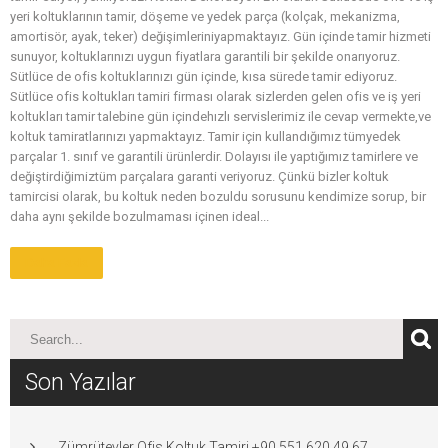
yeri koltuklarının tamir, döşeme ve yedek parça (kolçak, mekanizma,
amortisör, ayak, teker) değişimleriniyapmaktayız. Gün içinde tamir hizmeti
sunuyor, koltuklarınızı uygun fiyatlara garantili bir şekilde onarıyoruz.
Sütlüce de ofis koltuklarınızı gün içinde, kısa sürede tamir ediyoruz.
Sütlüce ofis koltukları tamiri firması olarak sizlerden gelen ofis ve iş yeri
koltukları tamir talebine gün içindehızlı servislerimiz ile cevap vermekte,ve
koltuk tamiratlarınızı yapmaktayız. Tamir için kullandığımız tümyedek
parçalar 1. sınıf ve garantili ürünlerdir. Dolayısı ile yaptığımız tamirlere ve
değiştirdiğimiztüm parçalara garanti veriyoruz. Çünkü bizler koltuk
tamircisi olarak, bu koltuk neden bozuldu sorusunu kendimize sorup, bir
daha aynı şekilde bozulmaması içinen ideal...
Daha Fazla
Son Yazılar
Zümrütevler Ofis Koltuk Tamiri +90 551 620 49 67