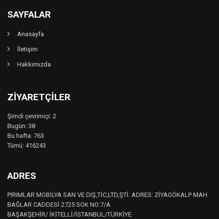
SAYFALAR
Anasayfa
İletişim
Hakkımızda
ZIYARETÇILER
Şimdi çevrimiçi: 2
Bugün: 38
Bu hafta: 763
Tümü: 416243
ADRES
PIRIMLAR MOBİLYA SAN VE DIŞ,TİC,LTD,ŞTİ. ADRES: ZİYAGÖKALP MAH
BAĞLAR CADDESİ 2725 SOK NO:7/A
BAŞAKŞEHİR/ İKİTELLİ/İSTANBUL/TÜRKİYE