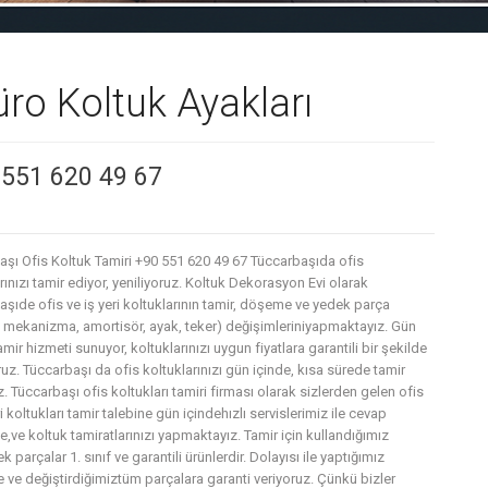
üro Koltuk Ayakları
 551 620 49 67
aşı Ofis Koltuk Tamiri +90 551 620 49 67 Tüccarbaşıda ofis
rınızı tamir ediyor, yeniliyoruz. Koltuk Dekorasyon Evi olarak
şıde ofis ve iş yeri koltuklarının tamir, döşeme ve yedek parça
, mekanizma, amortisör, ayak, teker) değişimleriniyapmaktayız. Gün
amir hizmeti sunuyor, koltuklarınızı uygun fiyatlara garantili bir şekilde
uz. Tüccarbaşı da ofis koltuklarınızı gün içinde, kısa sürede tamir
. Tüccarbaşı ofis koltukları tamiri firması olarak sizlerden gelen ofis
ri koltukları tamir talebine gün içindehızlı servislerimiz ile cevap
,ve koltuk tamiratlarınızı yapmaktayız. Tamir için kullandığımız
 parçalar 1. sınıf ve garantili ürünlerdir. Dolayısı ile yaptığımız
e ve değiştirdiğimiztüm parçalara garanti veriyoruz. Çünkü bizler