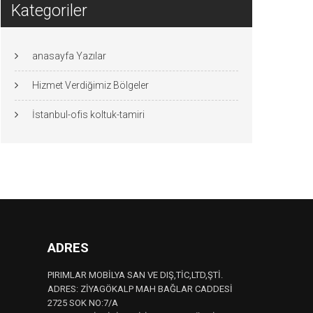
Kategoriler
anasayfa Yazılar
Hizmet Verdiğimiz Bölgeler
İstanbul-ofis koltuk-tamiri
ADRES
PIRIMLAR MOBİLYA SAN VE DIŞ,TİC,LTD,ŞTİ.
ADRES: ZİYAGÖKALP MAH BAĞLAR CADDESİ
2725 SOK NO:7/A