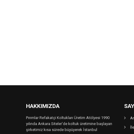
HAKKIMIZDA
SAY
Pırımlar Refakatçi Koltukları Üretim Atölyesi 1990
A
yılında Ankara Siteler’de koltuk üretimine başlayan
İl
şirketimiz kısa sürede büyüyerek İstanbul