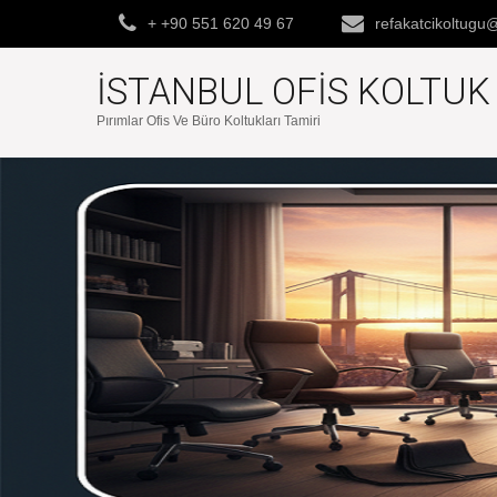
+ +90 551 620 49 67
refakatcikoltug
İSTANBUL OFIS KOLTU
Pırımlar Ofis Ve Büro Koltukları Tamiri