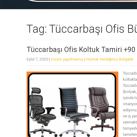
Tag: Tüccarbaşı Ofis B
Tüccarbaşı Ofis Koltuk Tamiri +90
Eylül 7, 2020
|
Yorum yapılmamış
|
Hizmet Verdiğimiz Bölgeler
Tüccarb
koltukla
Tüccarba
(kolçak
içinde t
onarıyor
ediyoruz
ve iş ye
vermekte
tümyedek
tamirler