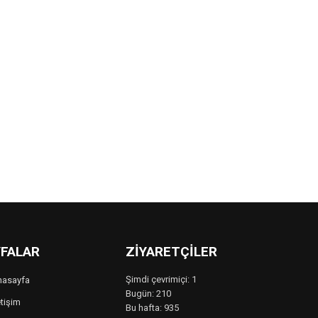
FALAR
ZIYARETÇILER
Şimdi çevrimiçi: 1
nasayfa
Bugün: 210
etişim
Bu hafta: 935