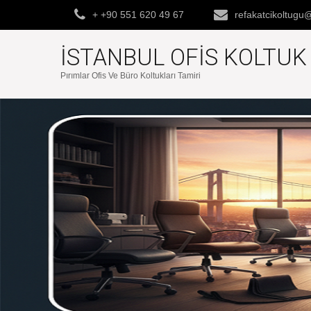
+ +90 551 620 49 67
refakatcikoltug
İSTANBUL OFIS KOLTU
Pırımlar Ofis Ve Büro Koltukları Tamiri