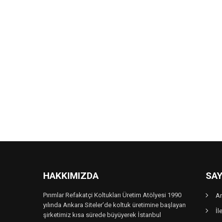
HAKKIMIZDA
SAY
Pırımlar Refakatçi Koltukları Üretim Atölyesi 1990
A
yılında Ankara Siteler’de koltuk üretimine başlayan
İl
şirketimiz kısa sürede büyüyerek İstanbul