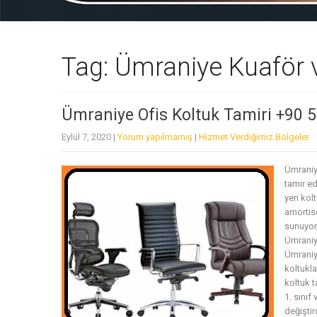
Tag: Ümraniye Kuaför v
Ümraniye Ofis Koltuk Tamiri +90 
Eylül 7, 2020
|
Yorum yapılmamış
|
Hizmet Verdiğimiz Bölgeler
Ümraniy
tamir ed
yeri ko
amortisö
sunuyor,
Ümraniye
Ümraniye
koltukla
koltuk t
1. sınıf
değiştir