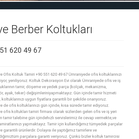
e Berber Koltukları
551 620 49 67
e Ofis Koltuk Tamiri +90 551 620 49 67 Ümraniyede ofis koltuklarınızı
iyor, yeniliyoruz. Koltuk Dekorasyon Evi olarak Ümraniyede ofis ve iş
ltuklarının tamir, döşeme ve yedek parça (kolçak, mekanizma,
r, ayak, teker) değişimleriniyapmaktayız. Gün içinde tamir hizmeti
 koltuklarınızı uygun fiyatlara garantili bir şekilde onarıyoruz.
 de ofis koltuklarınızı gün içinde, kısa sürede tamir ediyoruz.
 ofis koltukları tamiri firması olarak sizlerden gelen ofis ve iş yeri
rı tamir talebine gün içindehızlı servislerimiz ile cevap vermekte,ve
amiratlarınızı yapmaktayız. Tamir için kullandığımız tümyedek parçalar
 ve garantili ürünlerdir. Dolayısı ile yaptığımız tamirlere ve
diğimiztüm parçalara garanti veriyoruz. Çünkü bizler koltuk tamircisi