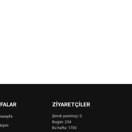
FALAR
ZIYARETÇILER
Şimdi çevrimiçi: 0
nasayfa
Bugün: 254
etişim
Bu hafta: 1730