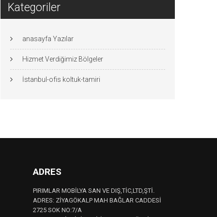
Kategoriler
anasayfa Yazılar
Hizmet Verdiğimiz Bölgeler
İstanbul-ofis koltuk-tamiri
ADRES
PIRIMLAR MOBİLYA SAN VE DIŞ,TİC,LTD,ŞTİ.
ADRES: ZİYAGÖKALP MAH BAĞLAR CADDESİ
2725 SOK NO:7/A