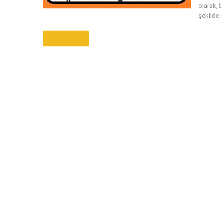
olarak,
şekilde 
Daha Fazla