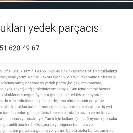
ukları yedek parçacısı
551 620 49 67
ı Ofis Koltuk Tamiri +90 551 620 49 67 Unkapanıda ofis koltuklarınızı
iyor, yeniliyoruz. Koltuk Dekorasyon Evi olarak Unkapanıde ofis ve iş
ltuklarının tamir, döşeme ve yedek parça (kolçak, mekanizma,
r, ayak, teker) değişimleriniyapmaktayız. Gün içinde tamir hizmeti
 koltuklarınızı uygun fiyatlara garantili bir şekilde onarıyoruz.
 da ofis koltuklarınızı gün içinde, kısa sürede tamir ediyoruz.
 ofis koltukları tamiri firması olarak sizlerden gelen ofis ve iş yeri
rı tamir talebine gün içindehızlı servislerimiz ile cevap vermekte,ve
amiratlarınızı yapmaktayız. Tamir için kullandığımız tümyedek parçalar
 ve garantili ürünlerdir. Dolayısı ile yaptığımız tamirlere ve
diğimiztüm parçalara garanti veriyoruz. Çünkü bizler koltuk tamircisi