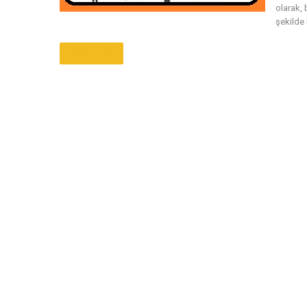
olarak,
şekilde 
Daha Fazla