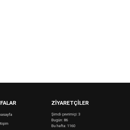
FALAR
ZIYARETÇILER
Şimdi çevrimiçi: 3
nasayfa
Bugün: 86
etişim
Bu hafta: 1160