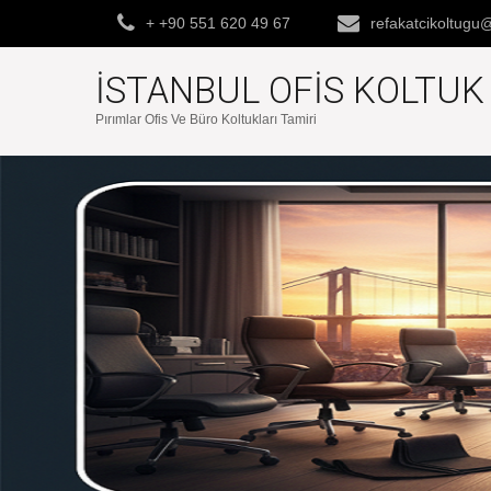
+ +90 551 620 49 67
refakatcikoltug
İSTANBUL OFIS KOLTU
Pırımlar Ofis Ve Büro Koltukları Tamiri