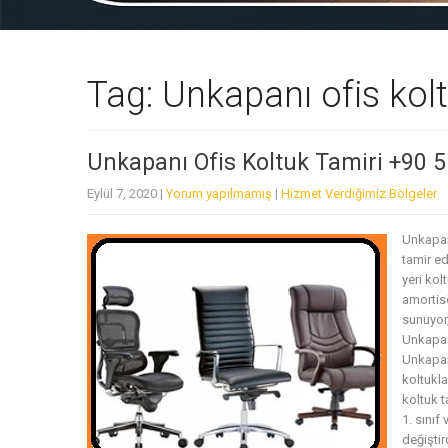
Tag: Unkapanı ofis kolt
Unkapanı Ofis Koltuk Tamiri +90 
Eylül 7, 2020
|
Yorum yapılmamış
|
Hizmet Verdiğimiz Bölgeler
Unkapan
tamir ed
yeri ko
amortisö
sunuyor,
Unkapanı
Unkapanı
koltukla
koltuk t
1. sınıf
değiştir