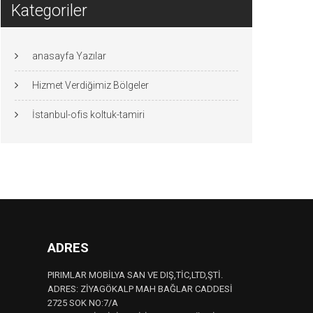
Kategoriler
anasayfa Yazılar
Hizmet Verdiğimiz Bölgeler
İstanbul-ofis koltuk-tamiri
ADRES
PIRIMLAR MOBİLYA SAN VE DIŞ,TİC,LTD,ŞTİ.
ADRES: ZİYAGÖKALP MAH BAĞLAR CADDESİ
2725 SOK NO:7/A