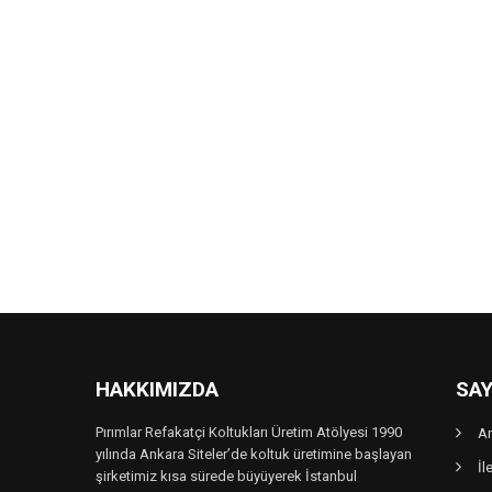
HAKKIMIZDA
SAY
Pırımlar Refakatçi Koltukları Üretim Atölyesi 1990
A
yılında Ankara Siteler’de koltuk üretimine başlayan
İl
şirketimiz kısa sürede büyüyerek İstanbul