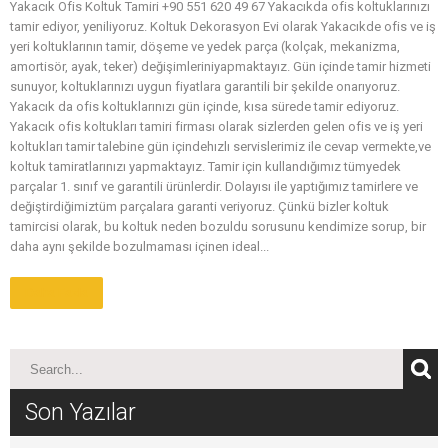
Yakacık Ofis Koltuk Tamiri +90 551 620 49 67 Yakacıkda ofis koltuklarınızı
tamir ediyor, yeniliyoruz. Koltuk Dekorasyon Evi olarak Yakacıkde ofis ve iş
yeri koltuklarının tamir, döşeme ve yedek parça (kolçak, mekanizma,
amortisör, ayak, teker) değişimleriniyapmaktayız. Gün içinde tamir hizmeti
sunuyor, koltuklarınızı uygun fiyatlara garantili bir şekilde onarıyoruz.
Yakacık da ofis koltuklarınızı gün içinde, kısa sürede tamir ediyoruz.
Yakacık ofis koltukları tamiri firması olarak sizlerden gelen ofis ve iş yeri
koltukları tamir talebine gün içindehızlı servislerimiz ile cevap vermekte,ve
koltuk tamiratlarınızı yapmaktayız. Tamir için kullandığımız tümyedek
parçalar 1. sınıf ve garantili ürünlerdir. Dolayısı ile yaptığımız tamirlere ve
değiştirdiğimiztüm parçalara garanti veriyoruz. Çünkü bizler koltuk
tamircisi olarak, bu koltuk neden bozuldu sorusunu kendimize sorup, bir
daha aynı şekilde bozulmaması içinen ideal...
Daha Fazla
Son Yazılar