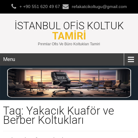
+ +90 551 620 49 67
refakatcikoltugu@gmail.com
İSTANBUL OFIS KOLTUK
TAMIRI
Pırımlar Ofis Ve Büro Koltukları Tamiri
Menu
Tag: Yakacık Kuaför ve
Berber Koltukları