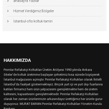
anasayfa Yazılar
Hizmet Verdiğimiz Bölgeler
İstanbul-ofis koltuk-tamiri
HAKKIMIZDA
Pırımlar Refakatçi Koltukları Üretim Atölyesi 1990 yılında Ankara
Siteler’de koltuk üretimine başlayan şirketimiz kısa sürede büyüyerek
İstanbul mağazasını açmıştır. Pırımlar Refakatçi Koltukları olarak İkitelli
İstanbul’da faaliyet göstermekteyiz. Birçok yurt içi ve yurt dışı fuarlarına
katılan firmamız hem ürün yelpazesini genişletmekte hem de üretim
kalitesini, kapasitesini genişletmektedir. Pırımlar Refakatçi Koltukları
olarak her zaman ürünlerimizin arkasındayız ürettiğimiz her ürünle gurur
duyuyoruz. MURAT BARAN Pırımlar Refakatçi Koltukları Yönetim Kurulu
Başkanı..