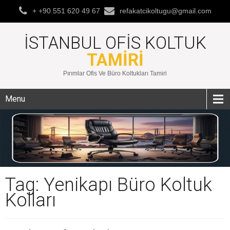
+ +90 551 620 49 67
refakatcikoltugu@gmail.com
İSTANBUL OFIS KOLTUK
TAMIRI
Pırımlar Ofis Ve Büro Koltukları Tamiri
Menu
Tag: Yenikapı Büro Koltuk
Kolları