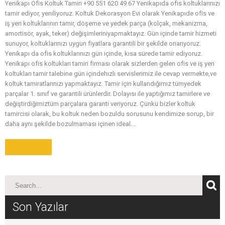
Yenikapı Ofis Koltuk Tamiri +90 551 620 49 67 Yenikapıda ofis koltuklarınızı
tamir ediyor, yeniliyoruz. Koltuk Dekorasyon Evi olarak Yenikapıde ofis ve
iş yeri koltuklarının tamir, döşeme ve yedek parça (kolçak, mekanizma,
amortisör, ayak, teker) değişimleriniyapmaktayız. Gün içinde tamir hizmeti
sunuyor, koltuklarınızı uygun fiyatlara garantili bir şekilde onarıyoruz.
Yenikapı da ofis koltuklarınızı gün içinde, kısa sürede tamir ediyoruz.
Yenikapı ofis koltukları tamiri firması olarak sizlerden gelen ofis ve iş yeri
koltukları tamir talebine gün içindehızlı servislerimiz ile cevap vermekte,ve
koltuk tamiratlarınızı yapmaktayız. Tamir için kullandığımız tümyedek
parçalar 1. sınıf ve garantili ürünlerdir. Dolayısı ile yaptığımız tamirlere ve
değiştirdiğimiztüm parçalara garanti veriyoruz. Çünkü bizler koltuk
tamircisi olarak, bu koltuk neden bozuldu sorusunu kendimize sorup, bir
daha aynı şekilde bozulmaması içinen ideal...
Daha Fazla
Son Yazılar