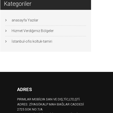
Kategoriler
anasayfa Yazılar
Hizmet Verdiğimiz Bölgeler
İstanbul-ofis koltuk-tamiri
ADRES
PIRIMLAR MOBİLYA SAN VE DIŞ,TİC,LTD,ŞTİ.
ADRES: ZİYAGÖKALP MAH BAĞLAR CADDESİ
2725 SOK NO:7/A