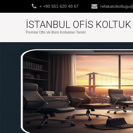
+ +90 551 620 49 67
refakatcikoltug
İSTANBUL OFIS KOLTU
Pırımlar Ofis Ve Büro Koltukları Tamiri