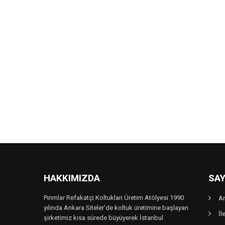
HAKKIMIZDA
SAY
Pırımlar Refakatçi Koltukları Üretim Atölyesi 1990
A
yılında Ankara Siteler’de koltuk üretimine başlayan
İl
şirketimiz kısa sürede büyüyerek İstanbul