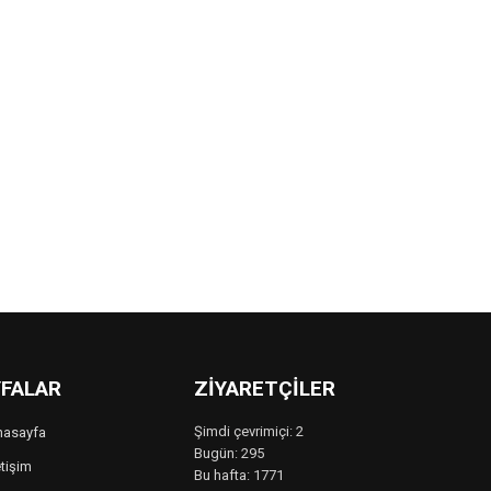
FALAR
ZIYARETÇILER
Şimdi çevrimiçi: 2
nasayfa
Bugün: 295
etişim
Bu hafta: 1771