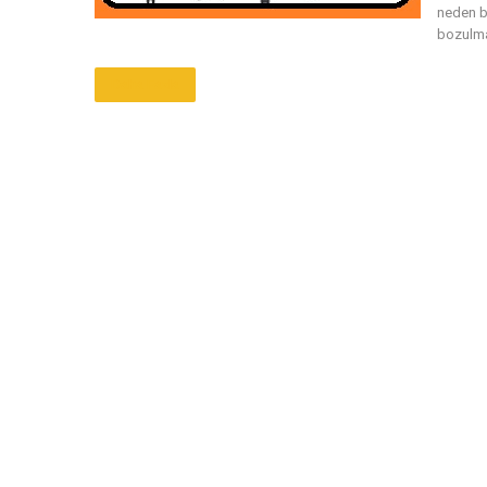
neden b
bozulma
Daha Fazla