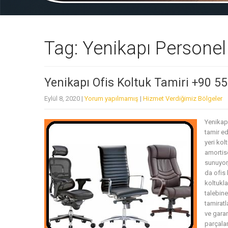
Tag: Yenikapı Personel
Yenikapı Ofis Koltuk Tamiri +90 5
Eylül 8, 2020
|
Yorum yapılmamış
|
Hizmet Verdiğimiz Bölgeler
Yenikapı
tamir ed
yeri ko
amortisö
sunuyor,
da ofis 
koltukla
talebine
tamiratl
ve garan
parçalar