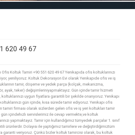
51 620 49 67
 Ofis Koltuk Tamiri +90 551 620 49 67 Yenikapıda ofis koltuklarınızı
iyor, yeniliyoruz. Koltuk Dekorasyon Evi olarak Yenikapıde ofis ve iş
ltuklarının tamir, döşeme ve yedek parça (kolçak, mekanizma,
r, ayak, teker) değişimleriniyapmaktayız. Gün içinde tamir hizmeti
 koltuklarınızı uygun fiyatlara garantili bir şekilde onarıyoruz. Yenikapı
koltuklarınızı gün içinde, kısa sürede tamir ediyoruz. Yenikapı ofis
rı tamiri firması olarak sizlerden gelen ofis ve iş yeri koltukları tamir
 gün içindehızlı servislerimiz ile cevap vermekte,ve koltuk
arınızı yapmaktayız. Tamir için kullandığımız tümyedek parçalar 1. sınıf
tili ürünlerdir. Dolayısı ile yaptığımız tamirlere ve değiştirdiğimiztüm
a garanti veriyoruz. Çünkü bizler koltuk tamircisi olarak, bu koltuk