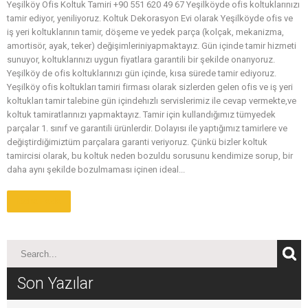
Yeşilköy Ofis Koltuk Tamiri +90 551 620 49 67 Yeşilköyde ofis koltuklarınızı
tamir ediyor, yeniliyoruz. Koltuk Dekorasyon Evi olarak Yeşilköyde ofis ve
iş yeri koltuklarının tamir, döşeme ve yedek parça (kolçak, mekanizma,
amortisör, ayak, teker) değişimleriniyapmaktayız. Gün içinde tamir hizmeti
sunuyor, koltuklarınızı uygun fiyatlara garantili bir şekilde onarıyoruz.
Yeşilköy de ofis koltuklarınızı gün içinde, kısa sürede tamir ediyoruz.
Yeşilköy ofis koltukları tamiri firması olarak sizlerden gelen ofis ve iş yeri
koltukları tamir talebine gün içindehızlı servislerimiz ile cevap vermekte,ve
koltuk tamiratlarınızı yapmaktayız. Tamir için kullandığımız tümyedek
parçalar 1. sınıf ve garantili ürünlerdir. Dolayısı ile yaptığımız tamirlere ve
değiştirdiğimiztüm parçalara garanti veriyoruz. Çünkü bizler koltuk
tamircisi olarak, bu koltuk neden bozuldu sorusunu kendimize sorup, bir
daha aynı şekilde bozulmaması içinen ideal...
Daha Fazla
Son Yazılar