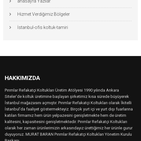
anasayfa Yazılar
Hizmet Verdiğimiz Bölgeler
İstanbul-ofis koltuk-tamiri
HAKKIMIZDA
Pırımlar Refakatçi Koltukları Üretim Atölyesi 1990 yılında Ankara
Siteler’de koltuk üretimine başlayan şirketimiz kısa sürede büyüyerek
İstanbul mağazasını açmıştır. Pırımlar Refakatçi Koltukları olarak İkitelli
İstanbul’da faaliyet göstermekteyiz. Birçok yurt içi ve yurt dışı fuarlarına
katılan firmamız hem ürün yelpazesini genişletmekte hem de üretim
kalitesini, kapasitesini genişletmektedir. Pırımlar Refakatçi Koltukları
olarak her zaman ürünlerimizin arkasındayız ürettiğimiz her ürünle gurur
duyuyoruz. MURAT BARAN Pırımlar Refakatçi Koltukları Yönetim Kurulu
Başkanı..