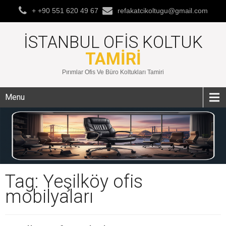
+ +90 551 620 49 67
refakatcikoltugu@gmail.com
İSTANBUL OFIS KOLTUK
TAMIRI
Pırımlar Ofis Ve Büro Koltukları Tamiri
Menu
Tag: Yeşilköy ofis
mobilyaları