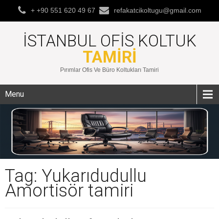
+ +90 551 620 49 67
refakatcikoltugu@gmail.com
İSTANBUL OFIS KOLTUK
TAMIRI
Pırımlar Ofis Ve Büro Koltukları Tamiri
Menu
Tag: Yukarıdudullu
Amortisör tamiri