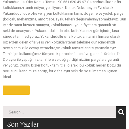
Yukarıdudullu Ofis Koltuk Tamiri +90 551 620 49 67 Yukarıdudulluda ofis
koltuklarınızı tamir ediyor, yeniliyoruz. Koltuk Dekorasyon Evi olarak
Yukarıdudullude ofis ve iş yeri koltuklarının tamir, döşeme ve yedek parça
(kolçak, mekanizma, amortisör, ayak, teker) değişimleriniyapmaktayız. Gün
içinde tamir hizmeti sunuyor, koltuklarınızı uygun fiyatlara garantili bir
şekilde onarıyoruz. Yukarıdudullu da ofis koltuklarınızı gün içinde, kısa
sürede tamir ediyoruz. Yukarıdudullu ofis koltukları tamiri firması olarak
sizlerden gelen ofis ve iş yeri koltukları tamir talebine gün içindehızlı
servislerimiz ile cevap vermekte,ve koltuk tamiratlarınızı yapmaktayız.
Tamir için kullandığımız tümyedek parçalar 1. sınıf ve garantili ürünlerdir.
Dolayısı ile yaptığımız tamirlere ve değiştirdiğimiztüm parçalara garanti
veriyoruz. Çünkü bizler koltuk tamircisi olarak, bu koltuk neden bozuldu
sorusunu kendimize sorup, bir daha aynı şekilde bozulmaması içinen
ideal...
Daha Fazla
Son Yazılar