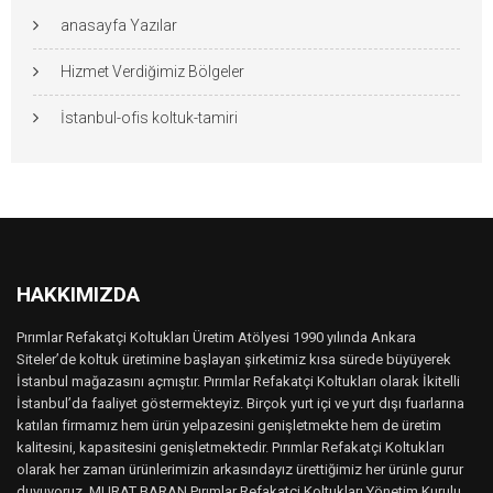
anasayfa Yazılar
Hizmet Verdiğimiz Bölgeler
İstanbul-ofis koltuk-tamiri
HAKKIMIZDA
Pırımlar Refakatçi Koltukları Üretim Atölyesi 1990 yılında Ankara
Siteler’de koltuk üretimine başlayan şirketimiz kısa sürede büyüyerek
İstanbul mağazasını açmıştır. Pırımlar Refakatçi Koltukları olarak İkitelli
İstanbul’da faaliyet göstermekteyiz. Birçok yurt içi ve yurt dışı fuarlarına
katılan firmamız hem ürün yelpazesini genişletmekte hem de üretim
kalitesini, kapasitesini genişletmektedir. Pırımlar Refakatçi Koltukları
olarak her zaman ürünlerimizin arkasındayız ürettiğimiz her ürünle gurur
duyuyoruz. MURAT BARAN Pırımlar Refakatçi Koltukları Yönetim Kurulu