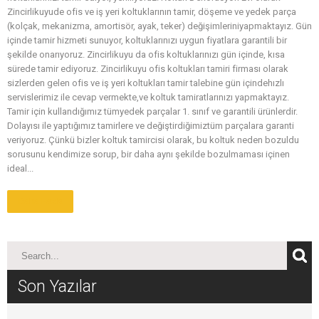
Zincirlikuyude ofis ve iş yeri koltuklarının tamir, döşeme ve yedek parça
(kolçak, mekanizma, amortisör, ayak, teker) değişimleriniyapmaktayız. Gün
içinde tamir hizmeti sunuyor, koltuklarınızı uygun fiyatlara garantili bir
şekilde onarıyoruz. Zincirlikuyu da ofis koltuklarınızı gün içinde, kısa
sürede tamir ediyoruz. Zincirlikuyu ofis koltukları tamiri firması olarak
sizlerden gelen ofis ve iş yeri koltukları tamir talebine gün içindehızlı
servislerimiz ile cevap vermekte,ve koltuk tamiratlarınızı yapmaktayız.
Tamir için kullandığımız tümyedek parçalar 1. sınıf ve garantili ürünlerdir.
Dolayısı ile yaptığımız tamirlere ve değiştirdiğimiztüm parçalara garanti
veriyoruz. Çünkü bizler koltuk tamircisi olarak, bu koltuk neden bozuldu
sorusunu kendimize sorup, bir daha aynı şekilde bozulmaması içinen
ideal...
Daha Fazla
Son Yazılar