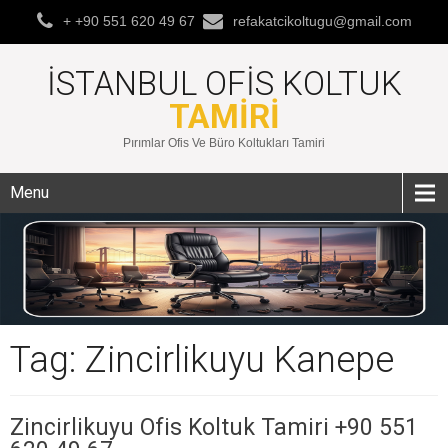
+ +90 551 620 49 67
refakatcikoltugu@gmail.com
İSTANBUL OFIS KOLTUK
TAMIRI
Pırımlar Ofis Ve Büro Koltukları Tamiri
Menu
Tag: Zincirlikuyu Kanepe
Zincirlikuyu Ofis Koltuk Tamiri +90 551