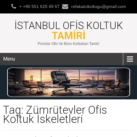
+ +90 551 620 49 67
refakatcikoltugu@gmail.com
İSTANBUL OFIS KOLTUK
TAMIRI
Pırımlar Ofis Ve Büro Koltukları Tamiri
Menu
Tag: Zümrütevler Ofis
Koltuk İskeletleri