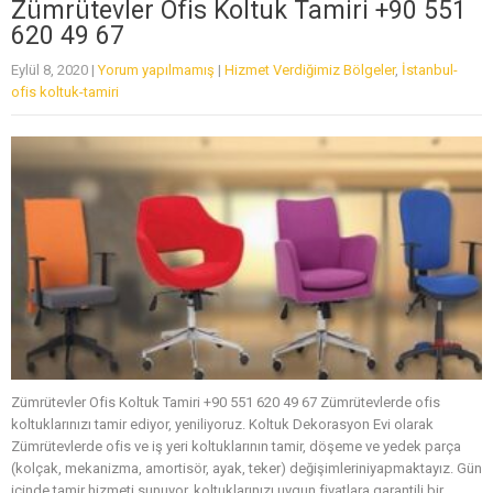
Zümrütevler Ofis Koltuk Tamiri +90 551
620 49 67
Eylül 8, 2020
|
Yorum yapılmamış
|
Hizmet Verdiğimiz Bölgeler
,
İstanbul-
ofis koltuk-tamiri
Zümrütevler Ofis Koltuk Tamiri +90 551 620 49 67 Zümrütevlerde ofis
koltuklarınızı tamir ediyor, yeniliyoruz. Koltuk Dekorasyon Evi olarak
Zümrütevlerde ofis ve iş yeri koltuklarının tamir, döşeme ve yedek parça
(kolçak, mekanizma, amortisör, ayak, teker) değişimleriniyapmaktayız. Gün
içinde tamir hizmeti sunuyor, koltuklarınızı uygun fiyatlara garantili bir