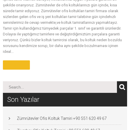
şekilde onarıyoruz. Zümrütevler de ofis koltuklarınızı gün içinde, kısa
sürede tamir ediyoruz. Zümrütevler ofis koltukları tamiri firması olarak
sizlerden gelen ofis ve iş yeri koltukları tamir talebine gün içindehızlı
servislerimiz ile cevap vermekte,ve koltuk tamiratlarınızı yapmaktayız.
Tamir için kullandığımız tümyedek parçalar 1. sınıf ve garantili ürünlerdir.
Dolayısı ile yaptığımız tamirlere ve değiştirdiğimiztüm parçalara garanti
veriyoruz. Çünkü bizler koltuk tamircisi olarak, bu koltuk neden bozuldu
sorusunu kendimize sorup, bir daha aynı şekilde bozulmaması içinen
ideal...
Daha Fazla
Son Yazılar
Zümrütevler Ofis Koltuk Tamiri +90 551 620 49 67